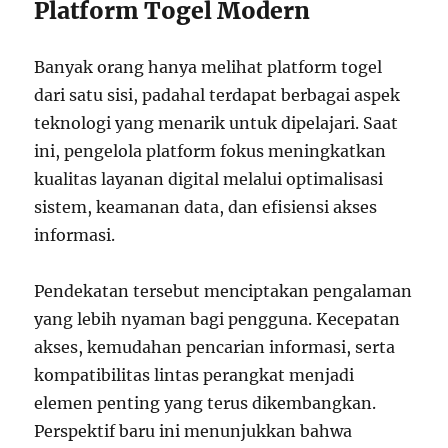
Platform Togel Modern
Banyak orang hanya melihat platform togel
dari satu sisi, padahal terdapat berbagai aspek
teknologi yang menarik untuk dipelajari. Saat
ini, pengelola platform fokus meningkatkan
kualitas layanan digital melalui optimalisasi
sistem, keamanan data, dan efisiensi akses
informasi.
Pendekatan tersebut menciptakan pengalaman
yang lebih nyaman bagi pengguna. Kecepatan
akses, kemudahan pencarian informasi, serta
kompatibilitas lintas perangkat menjadi
elemen penting yang terus dikembangkan.
Perspektif baru ini menunjukkan bahwa