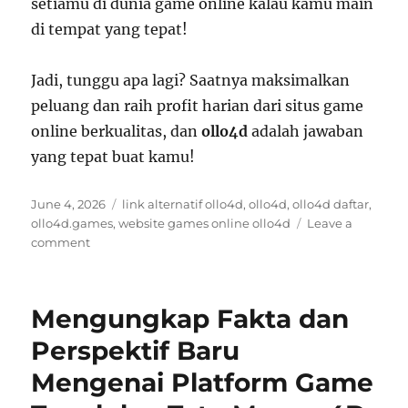
setiamu di dunia game online kalau kamu main
di tempat yang tepat!
Jadi, tunggu apa lagi? Saatnya maksimalkan
peluang dan raih profit harian dari situs game
online berkualitas, dan
ollo4d
adalah jawaban
yang tepat buat kamu!
Posted
Tags
June 4, 2026
link alternatif ollo4d
,
ollo4d
,
ollo4d daftar
,
on
ollo4d.games
,
website games online ollo4d
Leave a
on
comment
Situs
Game
Online
Mengungkap Fakta dan
Berkualitas
yang
Perspektif Baru
Membuat
Mengenai Platform Game
Pemain
Lebih