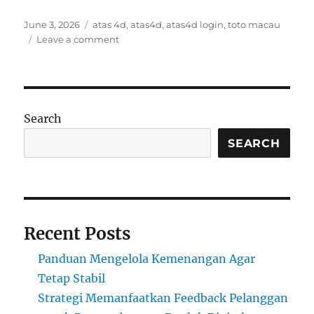
Posted
Tags
June 3, 2026
atas 4d
,
atas4d
,
atas4d login
,
toto macau
on
on
Leave a comment
Mengungkap
Fakta
dan
Perspektif
Baru
Search
Mengenai
Platform
SEARCH
Game
Togel
dan
Toto
Macau
Recent Posts
4D
Panduan Mengelola Kemenangan Agar
Tetap Stabil
Strategi Memanfaatkan Feedback Pelanggan