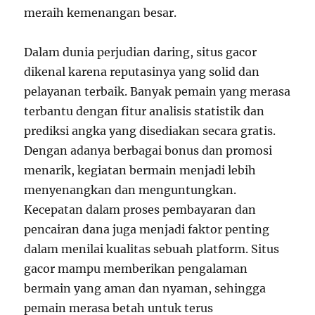
meraih kemenangan besar.
Dalam dunia perjudian daring, situs gacor
dikenal karena reputasinya yang solid dan
pelayanan terbaik. Banyak pemain yang merasa
terbantu dengan fitur analisis statistik dan
prediksi angka yang disediakan secara gratis.
Dengan adanya berbagai bonus dan promosi
menarik, kegiatan bermain menjadi lebih
menyenangkan dan menguntungkan.
Kecepatan dalam proses pembayaran dan
pencairan dana juga menjadi faktor penting
dalam menilai kualitas sebuah platform. Situs
gacor mampu memberikan pengalaman
bermain yang aman dan nyaman, sehingga
pemain merasa betah untuk terus