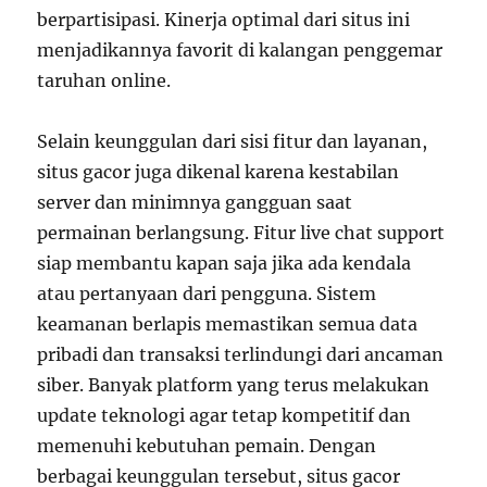
berpartisipasi. Kinerja optimal dari situs ini
menjadikannya favorit di kalangan penggemar
taruhan online.
Selain keunggulan dari sisi fitur dan layanan,
situs gacor juga dikenal karena kestabilan
server dan minimnya gangguan saat
permainan berlangsung. Fitur live chat support
siap membantu kapan saja jika ada kendala
atau pertanyaan dari pengguna. Sistem
keamanan berlapis memastikan semua data
pribadi dan transaksi terlindungi dari ancaman
siber. Banyak platform yang terus melakukan
update teknologi agar tetap kompetitif dan
memenuhi kebutuhan pemain. Dengan
berbagai keunggulan tersebut, situs gacor