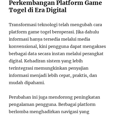
Perkembangan Platform Game
Togel di Era Digital
Transformasi teknologi telah mengubah cara
platform game togel beroperasi. Jika dahulu
informasi hanya tersedia melalui media
konvensional, kini pengguna dapat mengakses
berbagai data secara instan melalui perangkat
digital. Kehadiran sistem yang lebih
terintegrasi memungkinkan penyajian
informasi menjadi lebih cepat, praktis, dan
mudah dipahami.
Perubahan ini juga mendorong peningkatan
pengalaman pengguna. Berbagai platform
berlomba menghadirkan navigasi yang