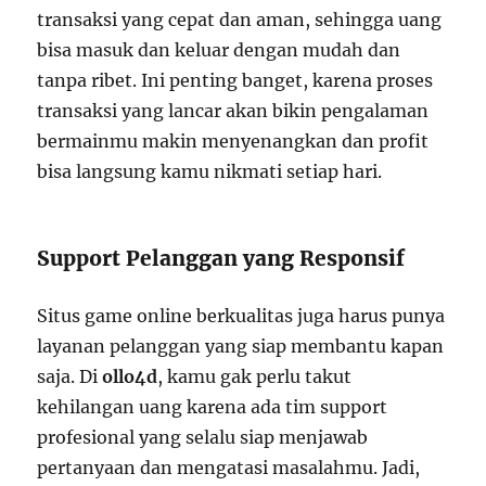
transaksi yang cepat dan aman, sehingga uang
bisa masuk dan keluar dengan mudah dan
tanpa ribet. Ini penting banget, karena proses
transaksi yang lancar akan bikin pengalaman
bermainmu makin menyenangkan dan profit
bisa langsung kamu nikmati setiap hari.
Support Pelanggan yang Responsif
Situs game online berkualitas juga harus punya
layanan pelanggan yang siap membantu kapan
saja. Di
ollo4d
, kamu gak perlu takut
kehilangan uang karena ada tim support
profesional yang selalu siap menjawab
pertanyaan dan mengatasi masalahmu. Jadi,