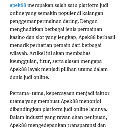
apek88
merupakan salah satu platform judi
online yang semakin populer di kalangan
penggemar permainan daring. Dengan
menghadirkan berbagai jenis permainan
kasino dan slot yang lengkap, Apek88 berhasil
menarik perhatian pemain dari berbagai
wilayah. Artikel ini akan membahas
keunggulan, fitur, serta alasan mengapa
Apek88 layak menjadi pilihan utama dalam
dunia judi online.
Pertama-tama, kepercayaan menjadi faktor
utama yang membuat Apek88 menonjol
dibandingkan platform judi online lainnya.
Dalam industri yang rawan akan penipuan,
Apek88 mengedepankan transparansi dan