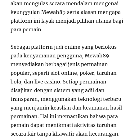
akan mengulas secara mendalam mengenai
keunggulan Mewah89 serta alasan mengapa
platform ini layak menjadi pilihan utama bagi
para pemain.
Sebagai platform judi online yang berfokus
pada kenyamanan pengguna, Mewah89
menyediakan berbagai jenis permainan
populer, seperti slot online, poker, taruhan
bola, dan live casino. Setiap permainan
disajikan dengan sistem yang adil dan
transparan, menggunakan teknologi terbaru
yang menjamin keaslian dan keamanan hasil
permainan. Hal ini memastikan bahwa para
pemain dapat menikmati aktivitas taruhan
secara fair tanpa khawatir akan kecurangan.