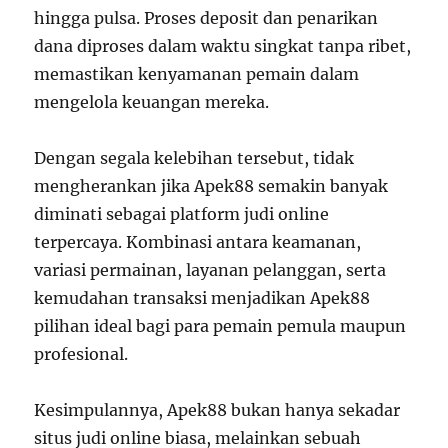
hingga pulsa. Proses deposit dan penarikan
dana diproses dalam waktu singkat tanpa ribet,
memastikan kenyamanan pemain dalam
mengelola keuangan mereka.
Dengan segala kelebihan tersebut, tidak
mengherankan jika Apek88 semakin banyak
diminati sebagai platform judi online
terpercaya. Kombinasi antara keamanan,
variasi permainan, layanan pelanggan, serta
kemudahan transaksi menjadikan Apek88
pilihan ideal bagi para pemain pemula maupun
profesional.
Kesimpulannya, Apek88 bukan hanya sekadar
situs judi online biasa, melainkan sebuah