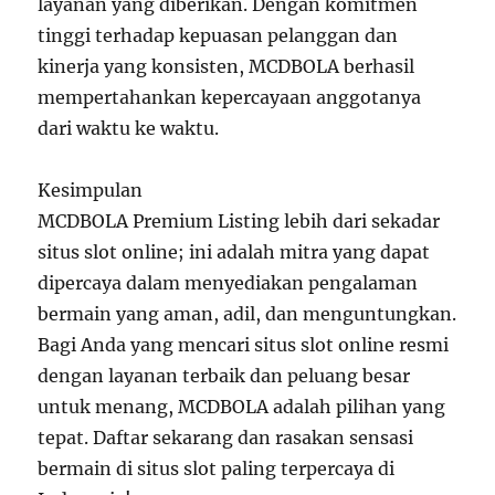
layanan yang diberikan. Dengan komitmen
tinggi terhadap kepuasan pelanggan dan
kinerja yang konsisten, MCDBOLA berhasil
mempertahankan kepercayaan anggotanya
dari waktu ke waktu.
Kesimpulan
MCDBOLA Premium Listing lebih dari sekadar
situs slot online; ini adalah mitra yang dapat
dipercaya dalam menyediakan pengalaman
bermain yang aman, adil, dan menguntungkan.
Bagi Anda yang mencari situs slot online resmi
dengan layanan terbaik dan peluang besar
untuk menang, MCDBOLA adalah pilihan yang
tepat. Daftar sekarang dan rasakan sensasi
bermain di situs slot paling terpercaya di