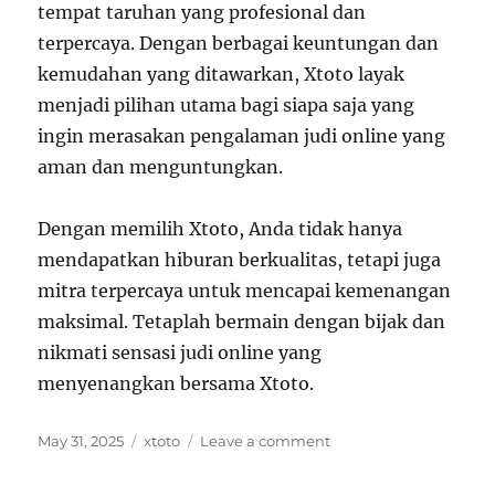
tempat taruhan yang profesional dan
terpercaya. Dengan berbagai keuntungan dan
kemudahan yang ditawarkan, Xtoto layak
menjadi pilihan utama bagi siapa saja yang
ingin merasakan pengalaman judi online yang
aman dan menguntungkan.
Dengan memilih Xtoto, Anda tidak hanya
mendapatkan hiburan berkualitas, tetapi juga
mitra terpercaya untuk mencapai kemenangan
maksimal. Tetaplah bermain dengan bijak dan
nikmati sensasi judi online yang
menyenangkan bersama Xtoto.
Posted
Tags
on
May 31, 2025
xtoto
Leave a comment
on
Xtoto:
Platform