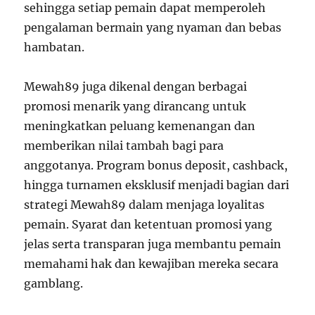
sehingga setiap pemain dapat memperoleh
pengalaman bermain yang nyaman dan bebas
hambatan.
Mewah89 juga dikenal dengan berbagai
promosi menarik yang dirancang untuk
meningkatkan peluang kemenangan dan
memberikan nilai tambah bagi para
anggotanya. Program bonus deposit, cashback,
hingga turnamen eksklusif menjadi bagian dari
strategi Mewah89 dalam menjaga loyalitas
pemain. Syarat dan ketentuan promosi yang
jelas serta transparan juga membantu pemain
memahami hak dan kewajiban mereka secara
gamblang.