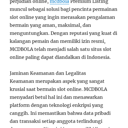
perjudian online,
mcdbola
Premium Listing
muncul sebagai solusi bagi pencinta permainan
slot online yang ingin merasakan pengalaman
bermain yang aman, maksimal, dan
menguntungkan. Dengan reputasi yang kuat di
kalangan pemain dan memiliki izin resmi,
MCDBOLA telah menjadi salah satu situs slot
online paling dapat diandalkan di Indonesia.
Jaminan Keamanan dan Legalitas
Keamanan merupakan aspek yang sangat
krusial saat bermain slot online. MCDBOLA
menyadari betul hal ini dan menawarkan
platform dengan teknologi enkripsi yang
canggih. Ini memastikan bahwa data pribadi
dan transaksi setiap anggota terlindungi