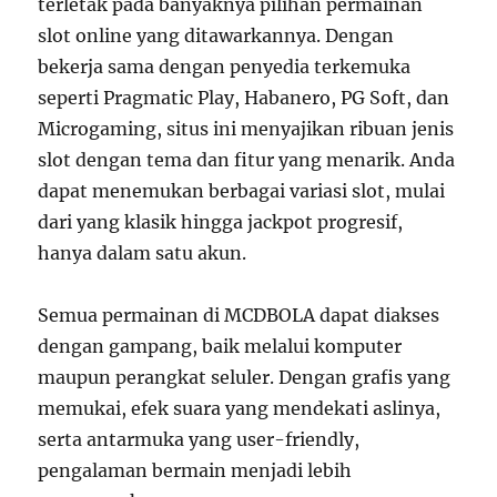
terletak pada banyaknya pilihan permainan
slot online yang ditawarkannya. Dengan
bekerja sama dengan penyedia terkemuka
seperti Pragmatic Play, Habanero, PG Soft, dan
Microgaming, situs ini menyajikan ribuan jenis
slot dengan tema dan fitur yang menarik. Anda
dapat menemukan berbagai variasi slot, mulai
dari yang klasik hingga jackpot progresif,
hanya dalam satu akun.
Semua permainan di MCDBOLA dapat diakses
dengan gampang, baik melalui komputer
maupun perangkat seluler. Dengan grafis yang
memukai, efek suara yang mendekati aslinya,
serta antarmuka yang user-friendly,
pengalaman bermain menjadi lebih