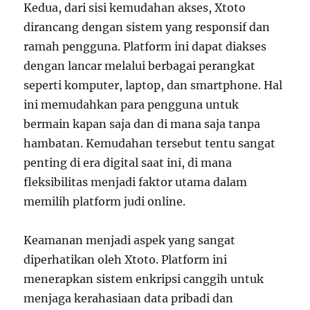
Kedua, dari sisi kemudahan akses, Xtoto
dirancang dengan sistem yang responsif dan
ramah pengguna. Platform ini dapat diakses
dengan lancar melalui berbagai perangkat
seperti komputer, laptop, dan smartphone. Hal
ini memudahkan para pengguna untuk
bermain kapan saja dan di mana saja tanpa
hambatan. Kemudahan tersebut tentu sangat
penting di era digital saat ini, di mana
fleksibilitas menjadi faktor utama dalam
memilih platform judi online.
Keamanan menjadi aspek yang sangat
diperhatikan oleh Xtoto. Platform ini
menerapkan sistem enkripsi canggih untuk
menjaga kerahasiaan data pribadi dan