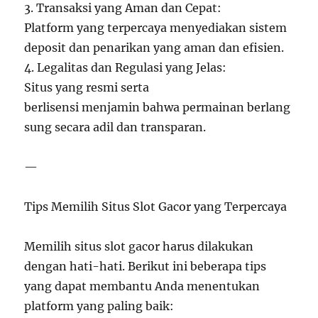
3. Transaksi yang Aman dan Cepat:
Platform yang terpercaya menyediakan sistem
deposit dan penarikan yang aman dan efisien.
4. Legalitas dan Regulasi yang Jelas:
Situs yang resmi serta
berlisensi menjamin bahwa permainan berlang
sung secara adil dan transparan.
—
Tips Memilih Situs Slot Gacor yang Terpercaya
Memilih situs slot gacor harus dilakukan
dengan hati-hati. Berikut ini beberapa tips
yang dapat membantu Anda menentukan
platform yang paling baik: