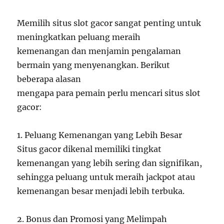
Memilih situs slot gacor sangat penting untuk
meningkatkan peluang meraih
kemenangan dan menjamin pengalaman
bermain yang menyenangkan. Berikut
beberapa alasan
mengapa para pemain perlu mencari situs slot
gacor:
1. Peluang Kemenangan yang Lebih Besar
Situs gacor dikenal memiliki tingkat
kemenangan yang lebih sering dan signifikan,
sehingga peluang untuk meraih jackpot atau
kemenangan besar menjadi lebih terbuka.
2. Bonus dan Promosi yang Melimpah