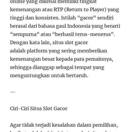
online yang dikenal memiliki tingkat
kemenangan atau RTP (Return to Player) yang
tinggi dan konsisten. Istilah “gacor” sendiri
berasal dari bahasa gaul Indonesia yang berarti
“sempurna” atau “berhasil terus-menerus”.
Dengan kata lain, situs slot gacor
adalah platform yang sering memberikan
kemenangan besar kepada para pemainnya,
sehingga dianggap sebagai tempat yang
menguntungkan untuk bertaruh.
—
Ciri-Ciri Situs Slot Gacor
Agar tidak terjadi kesalahan dalam pemilihan,