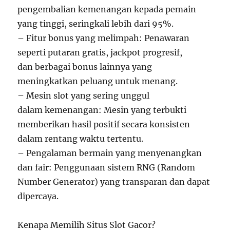
pengembalian kemenangan kepada pemain
yang tinggi, seringkali lebih dari 95%.
– Fitur bonus yang melimpah: Penawaran
seperti putaran gratis, jackpot progresif,
dan berbagai bonus lainnya yang
meningkatkan peluang untuk menang.
– Mesin slot yang sering unggul
dalam kemenangan: Mesin yang terbukti
memberikan hasil positif secara konsisten
dalam rentang waktu tertentu.
– Pengalaman bermain yang menyenangkan
dan fair: Penggunaan sistem RNG (Random
Number Generator) yang transparan dan dapat
dipercaya.
Kenapa Memilih Situs Slot Gacor?