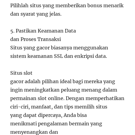
Pilihlah situs yang memberikan bonus menarik
dan syarat yang jelas.
5. Pastikan Keamanan Data
dan Proses Transaksi
Situs yang gacor biasanya menggunakan
sistem keamanan SSL dan enkripsi data.
Situs slot
gacor adalah pilihan ideal bagi mereka yang
ingin meningkatkan peluang menang dalam
permainan slot online. Dengan memperhatikan
ciri-ciri, manfaat, dan tips memilih situs
yang dapat dipercaya, Anda bisa
menikmati pengalaman bermain yang
menyenangkan dan