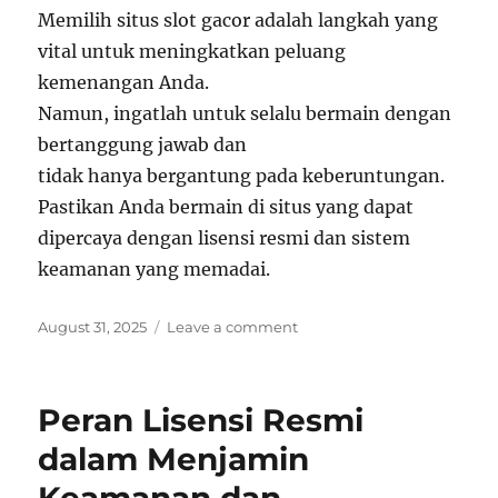
Memilih situs slot gacor adalah langkah yang
vital untuk meningkatkan peluang
kemenangan Anda.
Namun, ingatlah untuk selalu bermain dengan
bertanggung jawab dan
tidak hanya bergantung pada keberuntungan.
Pastikan Anda bermain di situs yang dapat
dipercaya dengan lisensi resmi dan sistem
keamanan yang memadai.
Posted
on
August 31, 2025
Leave a comment
on
Kelebihan
dan
Kekurangan
Peran Lisensi Resmi
Bermain
di
dalam Menjamin
Situs
Togel