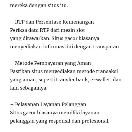
mereka dengan situs itu.
– RTP dan Persentase Kemenangan
Periksa data RTP dari mesin slot
yang ditawarkan. Situs gacor biasanya
menyediakan informasi ini dengan transparan.
– Metode Pembayaran yang Aman
Pastikan situs menyediakan metode transaksi
yang aman, seperti transfer bank, e-wallet, dan
lain sebagainya.
– Pelayanan Layanan Pelanggan
Situs gacor biasanya memiliki layanan
pelanggan yang responsif dan profesional.