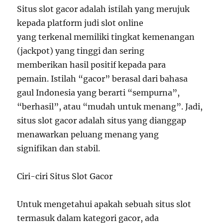
Situs slot gacor adalah istilah yang merujuk
kepada platform judi slot online
yang terkenal memiliki tingkat kemenangan
(jackpot) yang tinggi dan sering
memberikan hasil positif kepada para
pemain. Istilah “gacor” berasal dari bahasa
gaul Indonesia yang berarti “sempurna”,
“berhasil”, atau “mudah untuk menang”. Jadi,
situs slot gacor adalah situs yang dianggap
menawarkan peluang menang yang
signifikan dan stabil.
Ciri-ciri Situs Slot Gacor
Untuk mengetahui apakah sebuah situs slot
termasuk dalam kategori gacor, ada