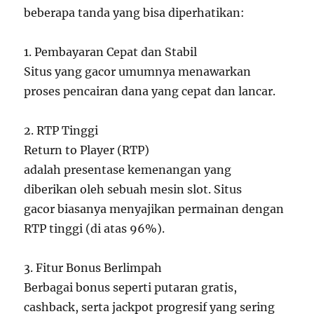
beberapa tanda yang bisa diperhatikan:
1. Pembayaran Cepat dan Stabil
Situs yang gacor umumnya menawarkan
proses pencairan dana yang cepat dan lancar.
2. RTP Tinggi
Return to Player (RTP)
adalah presentase kemenangan yang
diberikan oleh sebuah mesin slot. Situs
gacor biasanya menyajikan permainan dengan
RTP tinggi (di atas 96%).
3. Fitur Bonus Berlimpah
Berbagai bonus seperti putaran gratis,
cashback, serta jackpot progresif yang sering