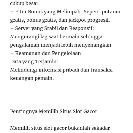
cukup besar.
– Fitur Bonus yang Melimpah: Seperti putaran
gratis, bonus gratis, dan jackpot progresif.
– Server yang Stabil dan Responsif:
Mengurangi lag saat bermain sehingga
pengalaman menjadi lebih menyenangkan.
– Keamanan dan Pengelolaan
Data yang Terjamin:
Melindungi informasi pribadi dan transaksi
keuangan pemain.
—
Pentingnya Memilih Situs Slot Gacor
Memilih situs slot gacor bukanlah sekadar