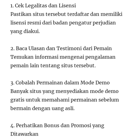
1. Cek Legalitas dan Lisensi
Pastikan situs tersebut terdaftar dan memiliki
lisensi resmi dari badan pengatur perjudian
yang diakui.
2. Baca Ulasan dan Testimoni dari Pemain
Temukan informasi mengenai pengalaman
pemain lain tentang situs tersebut.
3. Cobalah Permainan dalam Mode Demo
Banyak situs yang menyediakan mode demo
gratis untuk memahami permainan sebelum
bermain dengan uang asli.
4. Perhatikan Bonus dan Promosi yang
Ditawarkan