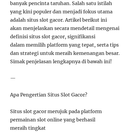
banyak pencinta taruhan. Salah satu istilah
yang kini populer dan menjadi fokus utama
adalah situs slot gacor. Artikel berikut ini
akan menjelaskan secara mendetail mengenai
definisi situs slot gacor, signifikansi
dalam memilih platform yang tepat, serta tips
dan strategi untuk meraih kemenangan besar.
Simak penjelasan lengkapnya di bawah ini!
—
Apa Pengertian Situs Slot Gacor?
Situs slot gacor merujuk pada platform
permainan slot online yang berhasil
meraih tingkat