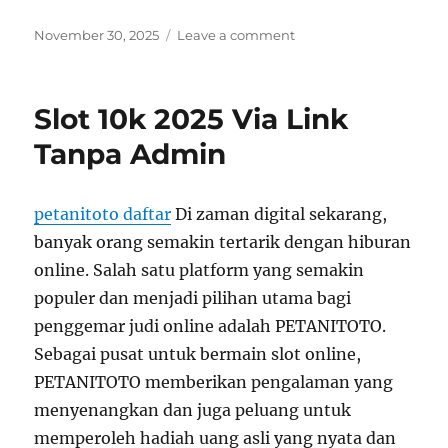
Posted
on
November 30, 2025
Leave a comment
on
Fitur
Integrasi
dengan
Slot 10k 2025 Via Link
Sistem
Pembayaran
Tanpa Admin
Digital
di
Situs
petanitoto daftar
Di zaman digital sekarang,
Slot
banyak orang semakin tertarik dengan hiburan
Gacor
online. Salah satu platform yang semakin
populer dan menjadi pilihan utama bagi
penggemar judi online adalah PETANITOTO.
Sebagai pusat untuk bermain slot online,
PETANITOTO memberikan pengalaman yang
menyenangkan dan juga peluang untuk
memperoleh hadiah uang asli yang nyata dan