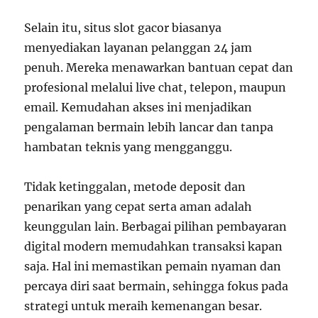
Selain itu, situs slot gacor biasanya
menyediakan layanan pelanggan 24 jam
penuh. Mereka menawarkan bantuan cepat dan
profesional melalui live chat, telepon, maupun
email. Kemudahan akses ini menjadikan
pengalaman bermain lebih lancar dan tanpa
hambatan teknis yang mengganggu.
Tidak ketinggalan, metode deposit dan
penarikan yang cepat serta aman adalah
keunggulan lain. Berbagai pilihan pembayaran
digital modern memudahkan transaksi kapan
saja. Hal ini memastikan pemain nyaman dan
percaya diri saat bermain, sehingga fokus pada
strategi untuk meraih kemenangan besar.