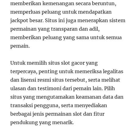
memberikan kemenangan secara beruntun,
memperluas peluang untuk mendapatkan
jackpot besar. Situs ini juga menerapkan sistem
permainan yang transparan dan adil,
memberikan peluang yang sama untuk semua
pemain.
Untuk memilih situs slot gacor yang
terpercaya, penting untuk memeriksa legalitas
dan lisensi resmi situs tersebut, serta melihat
ulasan dan testimoni dari pemain lain. Pilih
situs yang mengutamakan keamanan data dan
transaksi pengguna, serta menyediakan
berbagai jenis permainan slot dan fitur
pendukung yang menarik.