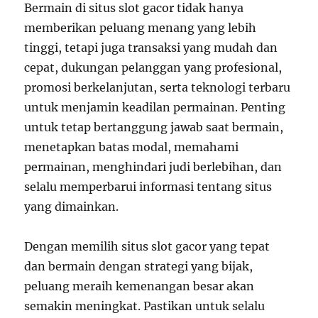
Bermain di situs slot gacor tidak hanya
memberikan peluang menang yang lebih
tinggi, tetapi juga transaksi yang mudah dan
cepat, dukungan pelanggan yang profesional,
promosi berkelanjutan, serta teknologi terbaru
untuk menjamin keadilan permainan. Penting
untuk tetap bertanggung jawab saat bermain,
menetapkan batas modal, memahami
permainan, menghindari judi berlebihan, dan
selalu memperbarui informasi tentang situs
yang dimainkan.
Dengan memilih situs slot gacor yang tepat
dan bermain dengan strategi yang bijak,
peluang meraih kemenangan besar akan
semakin meningkat. Pastikan untuk selalu