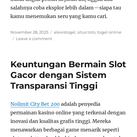
salahnya coba eksplor lebih dalam—siapa tau
kamu menemukan seru yang kamu cari.
Posted
Tags
November 28, 2025
alexistogel
,
situs toto
,
togel online
on
on
Leave a comment
Pesona
Seru
di
Keuntungan Bermain Slot
Balik
Dunia
Gacor dengan Sistem
Permainan
Transparansi Tinggi
Togel
Nolimit City Bet 200
adalah penyedia
permainan kasino online yang terkenal dengan
inovasi dan kualitas grafis tinggi. Mereka
menawarkan berbagai game menarik seperti