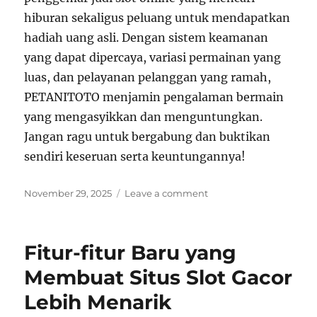
hiburan sekaligus peluang untuk mendapatkan
hadiah uang asli. Dengan sistem keamanan
yang dapat dipercaya, variasi permainan yang
luas, dan pelayanan pelanggan yang ramah,
PETANITOTO menjamin pengalaman bermain
yang mengasyikkan dan menguntungkan.
Jangan ragu untuk bergabung dan buktikan
sendiri keseruan serta keuntungannya!
Posted
on
November 29, 2025
Leave a comment
on
Zona
Slot
Toto
Fitur-fitur Baru yang
Hadiah
Asli
Membuat Situs Slot Gacor
dengan
Lebih Menarik
Strategi
Mudah