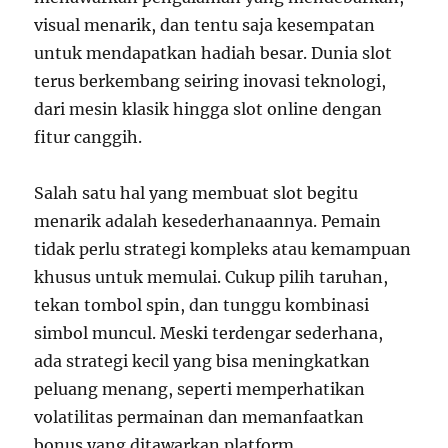
visual menarik, dan tentu saja kesempatan
untuk mendapatkan hadiah besar. Dunia slot
terus berkembang seiring inovasi teknologi,
dari mesin klasik hingga slot online dengan
fitur canggih.
Salah satu hal yang membuat slot begitu
menarik adalah kesederhanaannya. Pemain
tidak perlu strategi kompleks atau kemampuan
khusus untuk memulai. Cukup pilih taruhan,
tekan tombol spin, dan tunggu kombinasi
simbol muncul. Meski terdengar sederhana,
ada strategi kecil yang bisa meningkatkan
peluang menang, seperti memperhatikan
volatilitas permainan dan memanfaatkan
bonus yang ditawarkan platform.