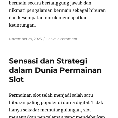
bermain secara bertanggung jawab dan
nikmati pengalaman bermain sebagai hiburan
dan kesempatan untuk mendapatkan
keuntungan.
Posted
on
November 29, 2025
Leave a comment
on
Fitur-
fitur
Baru
Sensasi dan Strategi
yang
Membuat
dalam Dunia Permainan
Situs
Slot
Slot
Gacor
Lebih
Menarik
Permainan slot telah menjadi salah satu
hiburan paling populer di dunia digital. Tidak
hanya sekadar memutar gulungan, slot
menawarkan pengalaman yang mendebarkan,