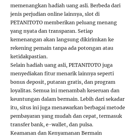
memenangkan hadiah uang asli. Berbeda dari
jenis perjudian online lainnya, slot di
PETANITOTO memberikan peluang menang
yang nyata dan transparan. Setiap
kemenangan akan langsung dikirimkan ke
rekening pemain tanpa ada potongan atau
ketidakpastian.
Selain hadiah uang asli, PETANITOTO juga
menyediakan fitur menarik lainnya seperti
bonus deposit, putaran gratis, dan program
loyalitas. Semua ini menambah keseruan dan
keuntungan dalam bermain. Lebih dari sekadar
itu, situs ini juga menawarkan berbagai metode
pembayaran yang mudah dan cepat, termasuk
transfer bank, e-wallet, dan pulsa.
Keamanan dan Kenyamanan Bermain