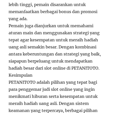
lebih tinggi, pemain disarankan untuk
memanfaatkan berbagai bonus dan promosi
yang ada.
Pemain juga dianjurkan untuk memahami
aturan main dan menggunakan strategi yang
tepat agar kesempatan untuk meraih hadiah
uang asli semakin besar. Dengan kombinasi
antara keberuntungan dan strategi yang baik,
siapapun berpeluang untuk mendapatkan
hadiah besar dari slot online di PETANITOTO.
Kesimpulan
PETANITOTO adalah pilihan yang tepat bagi
para penggemar judi slot online yang ingin
menikmati hiburan serta kesempatan untuk
meraih hadiah uang asli. Dengan sistem
keamanan yang terpercaya, berbagai pilihan