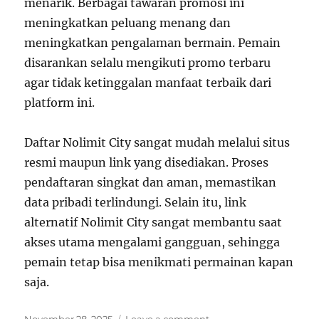
menarik. Berbagai tawaran promosi ini
meningkatkan peluang menang dan
meningkatkan pengalaman bermain. Pemain
disarankan selalu mengikuti promo terbaru
agar tidak ketinggalan manfaat terbaik dari
platform ini.
Daftar Nolimit City sangat mudah melalui situs
resmi maupun link yang disediakan. Proses
pendaftaran singkat dan aman, memastikan
data pribadi terlindungi. Selain itu, link
alternatif Nolimit City sangat membantu saat
akses utama mengalami gangguan, sehingga
pemain tetap bisa menikmati permainan kapan
saja.
Posted
on