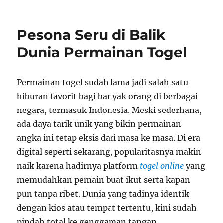
Sensasi
dan
Strategi
Pesona Seru di Balik
dalam
Dunia
Dunia Permainan Togel
Permainan
Slot
Permainan togel sudah lama jadi salah satu
hiburan favorit bagi banyak orang di berbagai
negara, termasuk Indonesia. Meski sederhana,
ada daya tarik unik yang bikin permainan
angka ini tetap eksis dari masa ke masa. Di era
digital seperti sekarang, popularitasnya makin
naik karena hadirnya platform
togel online
yang
memudahkan pemain buat ikut serta kapan
pun tanpa ribet. Dunia yang tadinya identik
dengan kios atau tempat tertentu, kini sudah
pindah total ke genggaman tangan.