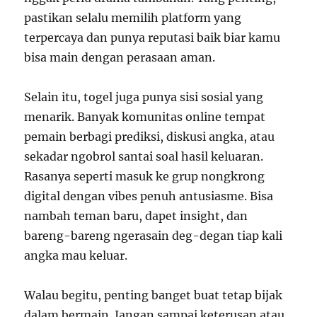
pastikan selalu memilih platform yang
terpercaya dan punya reputasi baik biar kamu
bisa main dengan perasaan aman.
Selain itu, togel juga punya sisi sosial yang
menarik. Banyak komunitas online tempat
pemain berbagi prediksi, diskusi angka, atau
sekadar ngobrol santai soal hasil keluaran.
Rasanya seperti masuk ke grup nongkrong
digital dengan vibes penuh antusiasme. Bisa
nambah teman baru, dapet insight, dan
bareng-bareng ngerasain deg-degan tiap kali
angka mau keluar.
Walau begitu, penting banget buat tetap bijak
dalam bermain. Jangan sampai keterusan atau