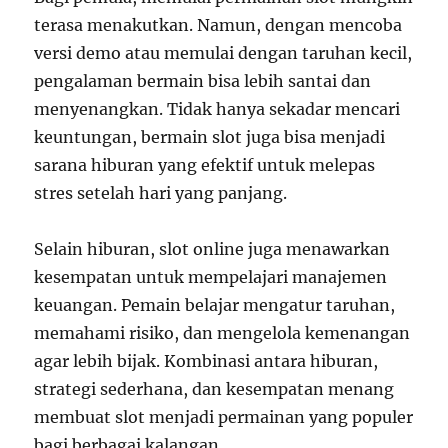
terasa menakutkan. Namun, dengan mencoba
versi demo atau memulai dengan taruhan kecil,
pengalaman bermain bisa lebih santai dan
menyenangkan. Tidak hanya sekadar mencari
keuntungan, bermain slot juga bisa menjadi
sarana hiburan yang efektif untuk melepas
stres setelah hari yang panjang.
Selain hiburan, slot online juga menawarkan
kesempatan untuk mempelajari manajemen
keuangan. Pemain belajar mengatur taruhan,
memahami risiko, dan mengelola kemenangan
agar lebih bijak. Kombinasi antara hiburan,
strategi sederhana, dan kesempatan menang
membuat slot menjadi permainan yang populer
bagi berbagai kalangan.