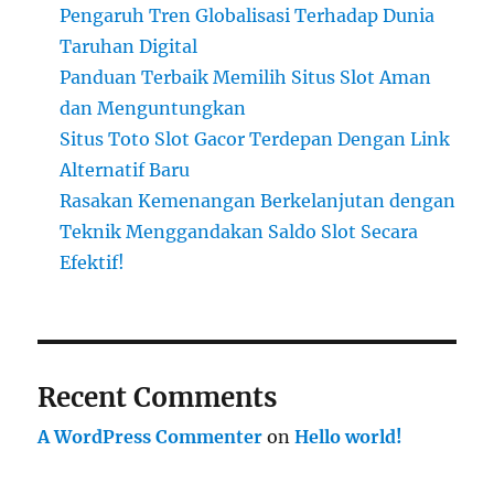
Pengaruh Tren Globalisasi Terhadap Dunia
Taruhan Digital
Panduan Terbaik Memilih Situs Slot Aman
dan Menguntungkan
Situs Toto Slot Gacor Terdepan Dengan Link
Alternatif Baru
Rasakan Kemenangan Berkelanjutan dengan
Teknik Menggandakan Saldo Slot Secara
Efektif!
Recent Comments
A WordPress Commenter
on
Hello world!