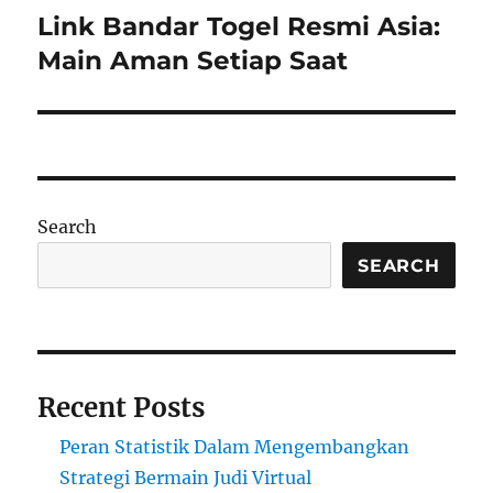
Link Bandar Togel Resmi Asia:
Next
post:
Main Aman Setiap Saat
Search
SEARCH
Recent Posts
Peran Statistik Dalam Mengembangkan
Strategi Bermain Judi Virtual