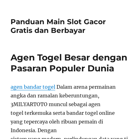
Panduan Main Slot Gacor
Gratis dan Berbayar
Agen Togel Besar dengan
Pasaran Populer Dunia
agen bandar togel
Dalam arena permainan
angka dan ramalan keberuntungan,
3MILYARTOTO muncul sebagai agen
togel terkemuka serta bandar togel online
yang tepercaya oleh ribuan pemain di
Indonesia. Dengan