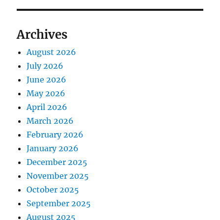
Archives
August 2026
July 2026
June 2026
May 2026
April 2026
March 2026
February 2026
January 2026
December 2025
November 2025
October 2025
September 2025
August 2025