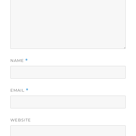
NAME
*
EMAIL
*
WEBSITE