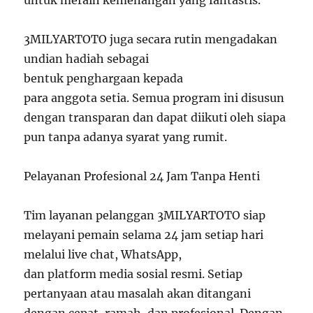
untuk meraih kemenangan yang fantastis.
3MILYARTOTO juga secara rutin mengadakan
undian hadiah sebagai
bentuk penghargaan kepada
para anggota setia. Semua program ini disusun
dengan transparan dan dapat diikuti oleh siapa
pun tanpa adanya syarat yang rumit.
Pelayanan Profesional 24 Jam Tanpa Henti
Tim layanan pelanggan 3MILYARTOTO siap
melayani pemain selama 24 jam setiap hari
melalui live chat, WhatsApp,
dan platform media sosial resmi. Setiap
pertanyaan atau masalah akan ditangani