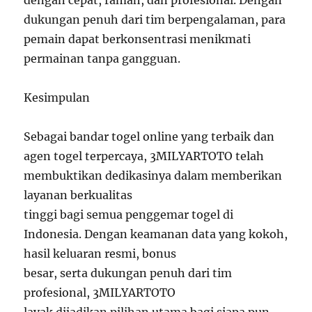
dengan cepat, ramah, dan profesional. Dengan
dukungan penuh dari tim berpengalaman, para
pemain dapat berkonsentrasi menikmati
permainan tanpa gangguan.
Kesimpulan
Sebagai bandar togel online yang terbaik dan
agen togel terpercaya, 3MILYARTOTO telah
membuktikan dedikasinya dalam memberikan
layanan berkualitas
tinggi bagi semua penggemar togel di
Indonesia. Dengan keamanan data yang kokoh,
hasil keluaran resmi, bonus
besar, serta dukungan penuh dari tim
profesional, 3MILYARTOTO