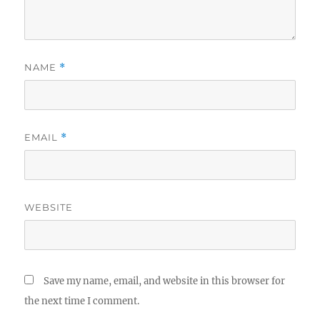
NAME
*
EMAIL
*
WEBSITE
Save my name, email, and website in this browser for
the next time I comment.