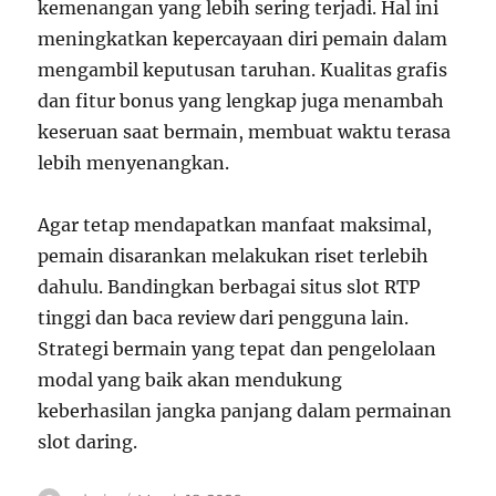
kemenangan yang lebih sering terjadi. Hal ini
meningkatkan kepercayaan diri pemain dalam
mengambil keputusan taruhan. Kualitas grafis
dan fitur bonus yang lengkap juga menambah
keseruan saat bermain, membuat waktu terasa
lebih menyenangkan.
Agar tetap mendapatkan manfaat maksimal,
pemain disarankan melakukan riset terlebih
dahulu. Bandingkan berbagai situs slot RTP
tinggi dan baca review dari pengguna lain.
Strategi bermain yang tepat dan pengelolaan
modal yang baik akan mendukung
keberhasilan jangka panjang dalam permainan
slot daring.