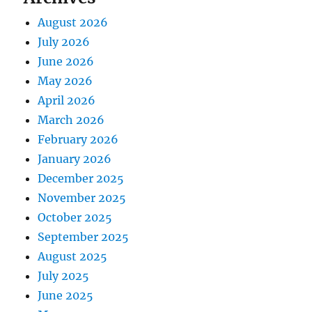
August 2026
July 2026
June 2026
May 2026
April 2026
March 2026
February 2026
January 2026
December 2025
November 2025
October 2025
September 2025
August 2025
July 2025
June 2025