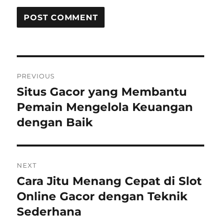
Post
PREVIOUS
navigation
Situs Gacor yang Membantu
Previous
post:
Pemain Mengelola Keuangan
dengan Baik
NEXT
Cara Jitu Menang Cepat di Slot
Next
post:
Online Gacor dengan Teknik
Sederhana