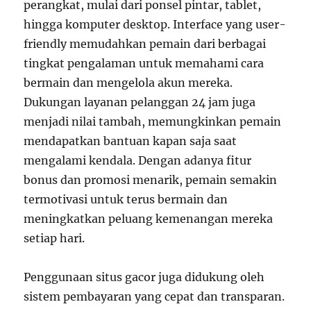
perangkat, mulai dari ponsel pintar, tablet,
hingga komputer desktop. Interface yang user-
friendly memudahkan pemain dari berbagai
tingkat pengalaman untuk memahami cara
bermain dan mengelola akun mereka.
Dukungan layanan pelanggan 24 jam juga
menjadi nilai tambah, memungkinkan pemain
mendapatkan bantuan kapan saja saat
mengalami kendala. Dengan adanya fitur
bonus dan promosi menarik, pemain semakin
termotivasi untuk terus bermain dan
meningkatkan peluang kemenangan mereka
setiap hari.
Penggunaan situs gacor juga didukung oleh
sistem pembayaran yang cepat dan transparan.