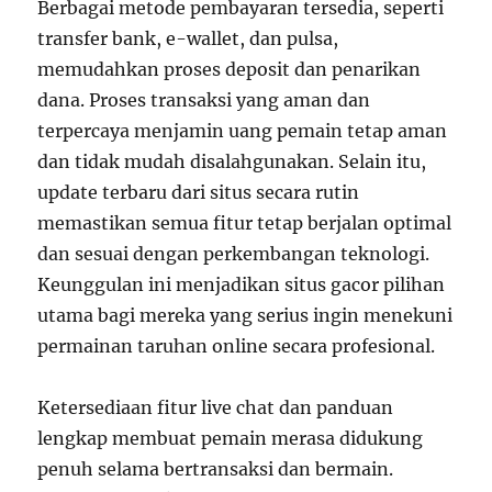
Berbagai metode pembayaran tersedia, seperti
transfer bank, e-wallet, dan pulsa,
memudahkan proses deposit dan penarikan
dana. Proses transaksi yang aman dan
terpercaya menjamin uang pemain tetap aman
dan tidak mudah disalahgunakan. Selain itu,
update terbaru dari situs secara rutin
memastikan semua fitur tetap berjalan optimal
dan sesuai dengan perkembangan teknologi.
Keunggulan ini menjadikan situs gacor pilihan
utama bagi mereka yang serius ingin menekuni
permainan taruhan online secara profesional.
Ketersediaan fitur live chat dan panduan
lengkap membuat pemain merasa didukung
penuh selama bertransaksi dan bermain.