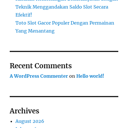
Teknik Menggandakan Saldo Slot Secara
Efektif!
Toto Slot Gacor Populer Dengan Permainan
Yang Menantang
Recent Comments
A WordPress Commenter
on
Hello world!
Archives
August 2026