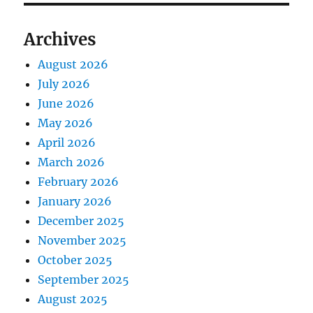
Archives
August 2026
July 2026
June 2026
May 2026
April 2026
March 2026
February 2026
January 2026
December 2025
November 2025
October 2025
September 2025
August 2025