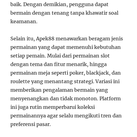
baik. Dengan demikian, pengguna dapat
bermain dengan tenang tanpa khawatir soal
keamanan.
Selain itu, Apek88 menawarkan beragam jenis
permainan yang dapat memenuhi kebutuhan
setiap pemain. Mulai dari permainan slot
dengan tema dan fitur menarik, hingga
permainan meja seperti poker, blackjack, dan
roulette yang menantang strategi. Variasi ini
memberikan pengalaman bermain yang
menyenangkan dan tidak monoton. Platform
ini juga rutin memperbarui koleksi
permainannya agar selalu mengikuti tren dan
preferensi pasar.