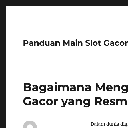
Panduan Main Slot Gacor
Bagaimana Mengid
Gacor yang Resm
Dalam dunia digi