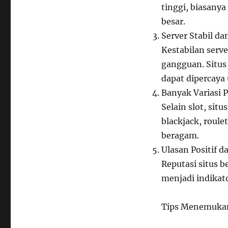
tinggi, biasany
besar.
Server Stabil d
Kestabilan serve
gangguan. Situs
dapat dipercaya
Banyak Variasi 
Selain slot, si
blackjack, roule
beragam.
Ulasan Positif d
Reputasi situs b
menjadi indikato
Tips Menemukan 