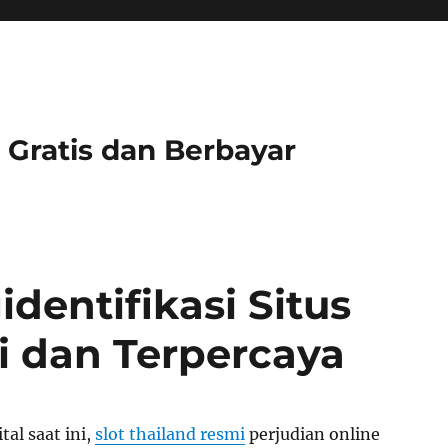
 Gratis dan Berbayar
entifikasi Situs
i dan Terpercaya
tal saat ini,
slot thailand resmi
perjudian online