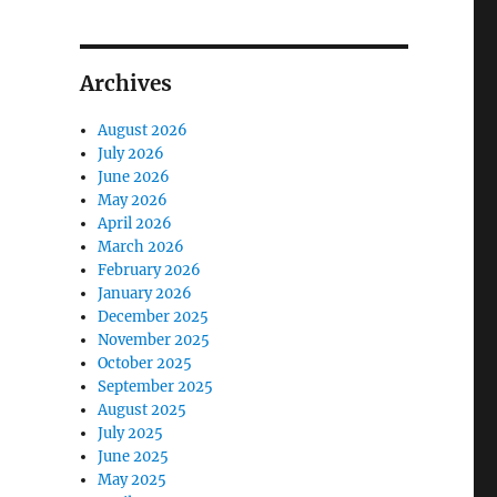
Archives
August 2026
July 2026
June 2026
May 2026
April 2026
March 2026
February 2026
January 2026
December 2025
November 2025
October 2025
September 2025
August 2025
July 2025
June 2025
May 2025