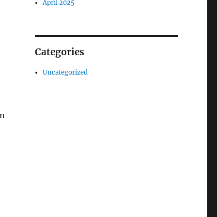
April 2025
Categories
Uncategorized
an