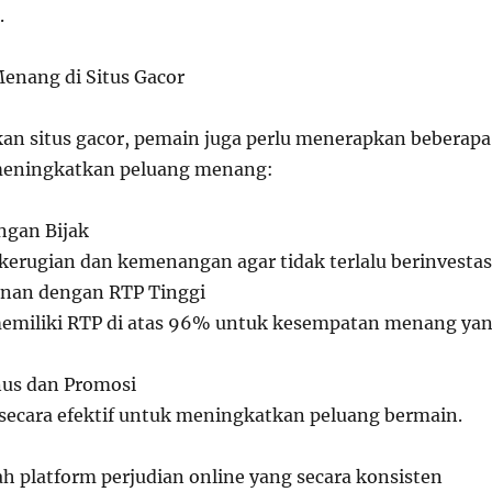
.
Menang di Situs Gacor
n situs gacor, pemain juga perlu menerapkan beberapa
 meningkatkan peluang menang:
ngan Bijak
kerugian dan kemenangan agar tidak terlalu berinvestas
nan dengan RTP Tinggi
 memiliki RTP di atas 96% untuk kesempatan menang ya
us dan Promosi
ecara efektif untuk meningkatkan peluang bermain.
ah platform perjudian online yang secara konsisten