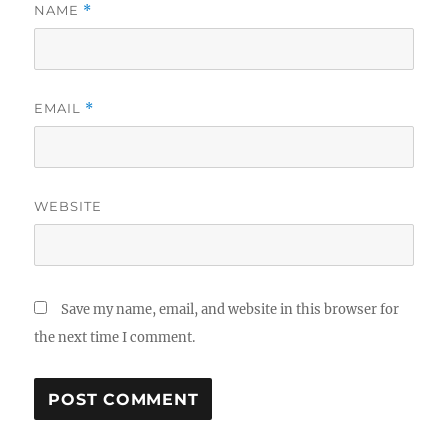
NAME
*
EMAIL
*
WEBSITE
Save my name, email, and website in this browser for
the next time I comment.