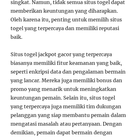
singkat. Namun, tidak semua situs togel dapat
memberikan keuntungan yang diharapkan.
Oleh karena itu, penting untuk memilih situs
togel yang terpercaya dan memiliki reputasi
baik.
Situs togel jackpot gacor yang terpercaya
biasanya memiliki fitur keamanan yang baik,
seperti enkripsi data dan pengalaman bermain
yang lancar. Mereka juga memiliki bonus dan
promo yang menarik untuk meningkatkan
keuntungan pemain. Selain itu, situs togel
yang terpercaya juga memiliki tim dukungan
pelanggan yang siap membantu pemain dalam
mengatasi masalah atau pertanyaan. Dengan
demikian, pemain dapat bermain dengan