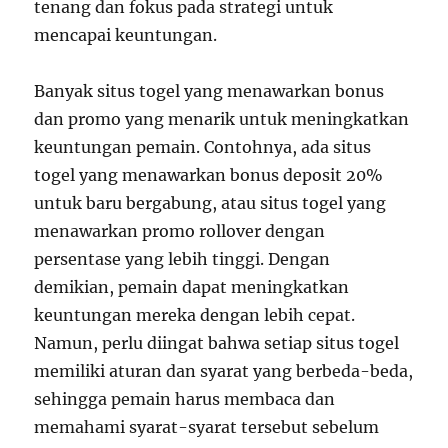
tenang dan fokus pada strategi untuk
mencapai keuntungan.
Banyak situs togel yang menawarkan bonus
dan promo yang menarik untuk meningkatkan
keuntungan pemain. Contohnya, ada situs
togel yang menawarkan bonus deposit 20%
untuk baru bergabung, atau situs togel yang
menawarkan promo rollover dengan
persentase yang lebih tinggi. Dengan
demikian, pemain dapat meningkatkan
keuntungan mereka dengan lebih cepat.
Namun, perlu diingat bahwa setiap situs togel
memiliki aturan dan syarat yang berbeda-beda,
sehingga pemain harus membaca dan
memahami syarat-syarat tersebut sebelum