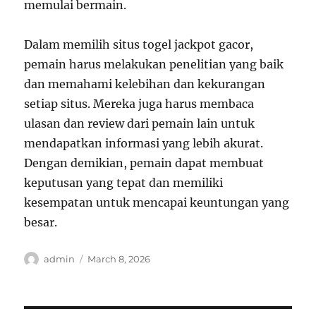
memulai bermain.
Dalam memilih situs togel jackpot gacor,
pemain harus melakukan penelitian yang baik
dan memahami kelebihan dan kekurangan
setiap situs. Mereka juga harus membaca
ulasan dan review dari pemain lain untuk
mendapatkan informasi yang lebih akurat.
Dengan demikian, pemain dapat membuat
keputusan yang tepat dan memiliki
kesempatan untuk mencapai keuntungan yang
besar.
Author
Posted
admin
March 8, 2026
on