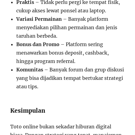
Praktis
– Tidak perlu pergi ke tempat fisik,
cukup akses lewat ponsel atau laptop.
Variasi Permainan
– Banyak platform
menyediakan pilihan permainan dan jenis
taruhan berbeda.
Bonus dan Promo
– Platform sering
menawarkan bonus deposit, cashback,
hingga program referral.
Komunitas
– Banyak forum dan grup diskusi
yang bisa dijadikan tempat bertukar strategi
atau tips.
Kesimpulan
Toto online bukan sekadar hiburan digital