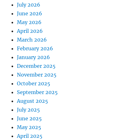
July 2026
June 2026
May 2026
April 2026
March 2026
February 2026
January 2026
December 2025
November 2025
October 2025
September 2025
August 2025
July 2025
June 2025
May 2025
April 2025