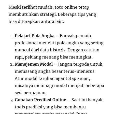
Meski terlihat mudah, toto online tetap
membutuhkan strategi. Beberapa tips yang
bisa diterapkan antara lain:
Pelajari Pola Angka
– Banyak pemain
profesional meneliti pola angka yang sering
muncul dari data historis. Dengan catatan
rapi, peluang menang bisa meningkat.
Manajemen Modal
– Jangan tergoda untuk
memasang angka besar terus-menerus.
Atur modal taruhan agar tetap aman,
misalnya membagi modal menjadi beberapa
sesi permainan.
Gunakan Prediksi Online
– Saat ini banyak
tools prediksi yang bisa membantu