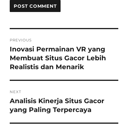
Post
PREVIOUS
navigation
Inovasi Permainan VR yang
Previous
post:
Membuat Situs Gacor Lebih
Realistis dan Menarik
NEXT
Analisis Kinerja Situs Gacor
Next
post:
yang Paling Terpercaya