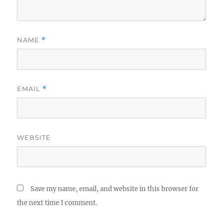
NAME
*
EMAIL
*
WEBSITE
Save my name, email, and website in this browser for
the next time I comment.