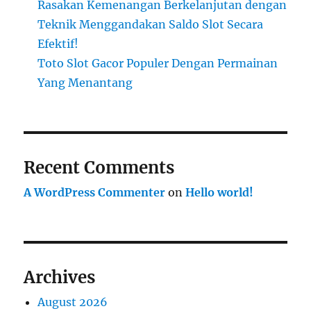
Rasakan Kemenangan Berkelanjutan dengan
Teknik Menggandakan Saldo Slot Secara
Efektif!
Toto Slot Gacor Populer Dengan Permainan
Yang Menantang
Recent Comments
A WordPress Commenter
on
Hello world!
Archives
August 2026