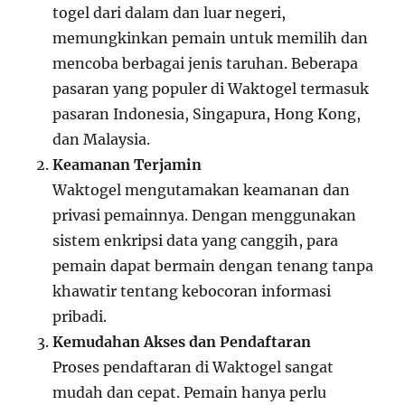
togel dari dalam dan luar negeri,
memungkinkan pemain untuk memilih dan
mencoba berbagai jenis taruhan. Beberapa
pasaran yang populer di Waktogel termasuk
pasaran Indonesia, Singapura, Hong Kong,
dan Malaysia.
Keamanan Terjamin
Waktogel mengutamakan keamanan dan
privasi pemainnya. Dengan menggunakan
sistem enkripsi data yang canggih, para
pemain dapat bermain dengan tenang tanpa
khawatir tentang kebocoran informasi
pribadi.
Kemudahan Akses dan Pendaftaran
Proses pendaftaran di Waktogel sangat
mudah dan cepat. Pemain hanya perlu