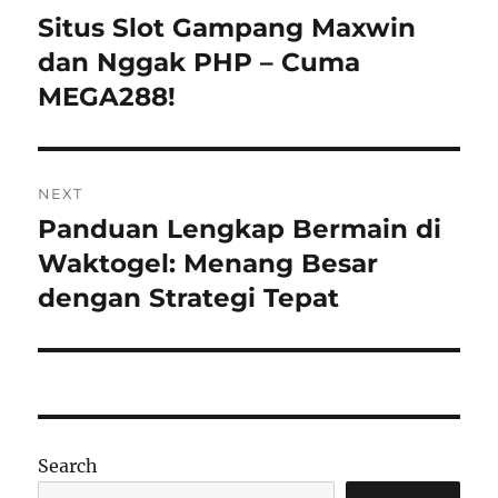
navigation
Situs Slot Gampang Maxwin
Previous
post:
dan Nggak PHP – Cuma
MEGA288!
NEXT
Panduan Lengkap Bermain di
Next
post:
Waktogel: Menang Besar
dengan Strategi Tepat
Search