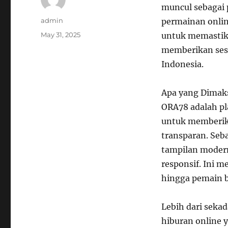
muncul sebagai 
Author
admin
permainan onli
Posted
May 31, 2025
untuk memastik
on
memberikan sesu
Indonesia.
Apa yang Dimak
ORA78 adalah pl
untuk memberik
transparan. Seba
tampilan moder
responsif. Ini 
hingga pemain 
Lebih dari seka
hiburan online 