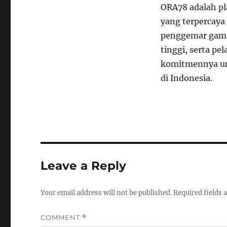
ORA78 adalah pl
yang terpercaya 
penggemar game 
tinggi, serta p
komitmennya un
di Indonesia.
Leave a Reply
Your email address will not be published.
Required fields
COMMENT
*