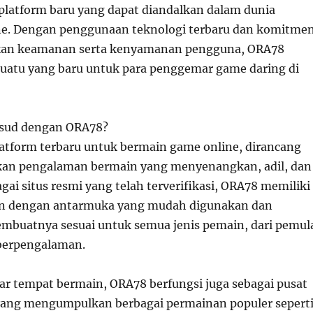
platform baru yang dapat diandalkan dalam dunia
ne. Dengan penggunaan teknologi terbaru dan komitme
an keamanan serta kenyamanan pengguna, ORA78
atu yang baru untuk para penggemar game daring di
sud dengan ORA78?
atform terbaru untuk bermain game online, dirancang
an pengalaman bermain yang menyenangkan, adil, dan
gai situs resmi yang telah terverifikasi, ORA78 memiliki
n dengan antarmuka yang mudah digunakan dan
membuatnya sesuai untuk semua jenis pemain, dari pemul
berpengalaman.
dar tempat bermain, ORA78 berfungsi juga sebagai pusat
yang mengumpulkan berbagai permainan populer sepert