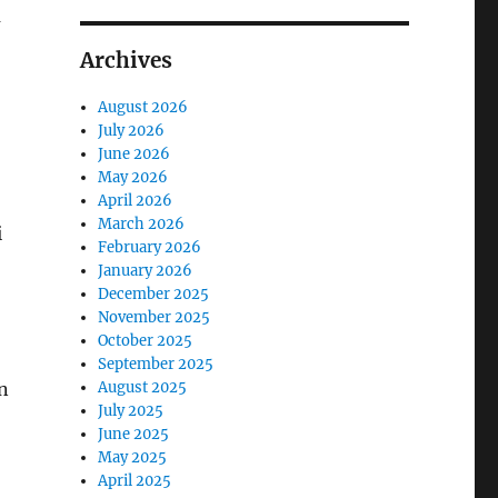
a
Archives
August 2026
July 2026
June 2026
May 2026
April 2026
March 2026
i
February 2026
January 2026
December 2025
November 2025
October 2025
September 2025
n
August 2025
July 2025
June 2025
May 2025
April 2025