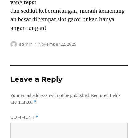
yang tepat
dan sedikit keberuntungan, meraih kemenang
an besar di tempat slot gacor bukan hanya
angan-angan!
Author
Posted
admin
November 22, 2025
on
Leave a Reply
Your email address will not be published.
Required fields
are marked
*
COMMENT
*