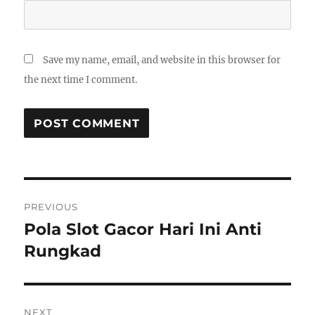
Save my name, email, and website in this browser for
the next time I comment.
Post
PREVIOUS
navigation
Pola Slot Gacor Hari Ini Anti
Previous
post:
Rungkad
NEXT