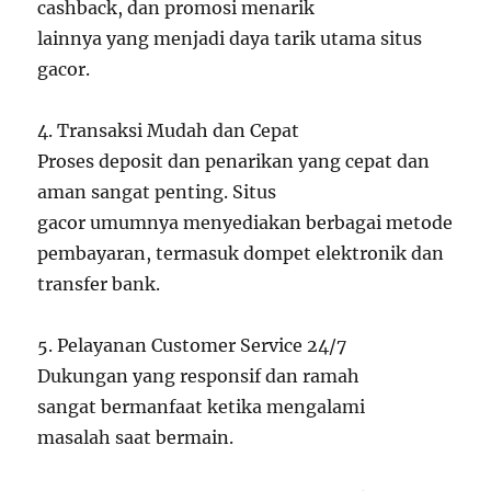
cashback, dan promosi menarik
lainnya yang menjadi daya tarik utama situs
gacor.
4. Transaksi Mudah dan Cepat
Proses deposit dan penarikan yang cepat dan
aman sangat penting. Situs
gacor umumnya menyediakan berbagai metode
pembayaran, termasuk dompet elektronik dan
transfer bank.
5. Pelayanan Customer Service 24/7
Dukungan yang responsif dan ramah
sangat bermanfaat ketika mengalami
masalah saat bermain.