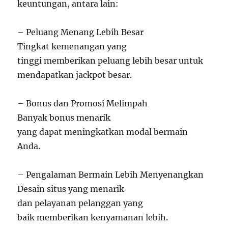
keuntungan, antara lain:
– Peluang Menang Lebih Besar
Tingkat kemenangan yang
tinggi memberikan peluang lebih besar untuk
mendapatkan jackpot besar.
– Bonus dan Promosi Melimpah
Banyak bonus menarik
yang dapat meningkatkan modal bermain
Anda.
– Pengalaman Bermain Lebih Menyenangkan
Desain situs yang menarik
dan pelayanan pelanggan yang
baik memberikan kenyamanan lebih.