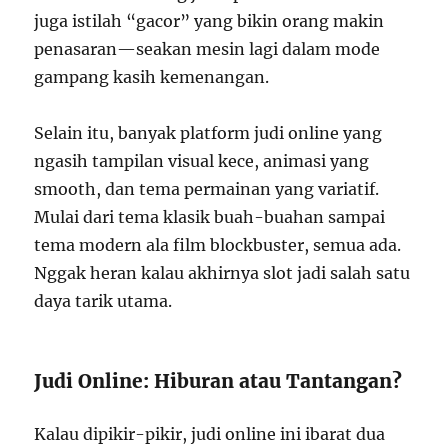
juga istilah “gacor” yang bikin orang makin
penasaran—seakan mesin lagi dalam mode
gampang kasih kemenangan.
Selain itu, banyak platform judi online yang
ngasih tampilan visual kece, animasi yang
smooth, dan tema permainan yang variatif.
Mulai dari tema klasik buah-buahan sampai
tema modern ala film blockbuster, semua ada.
Nggak heran kalau akhirnya slot jadi salah satu
daya tarik utama.
Judi Online: Hiburan atau Tantangan?
Kalau dipikir-pikir, judi online ini ibarat dua