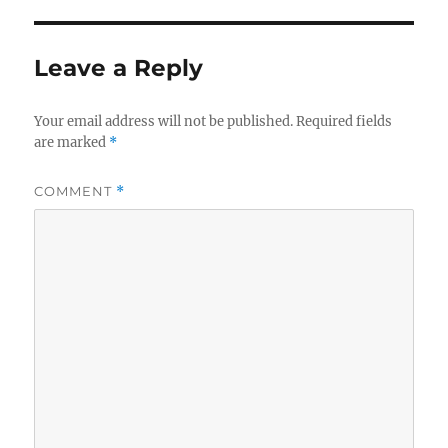
Leave a Reply
Your email address will not be published.
Required fields
are marked
*
COMMENT
*