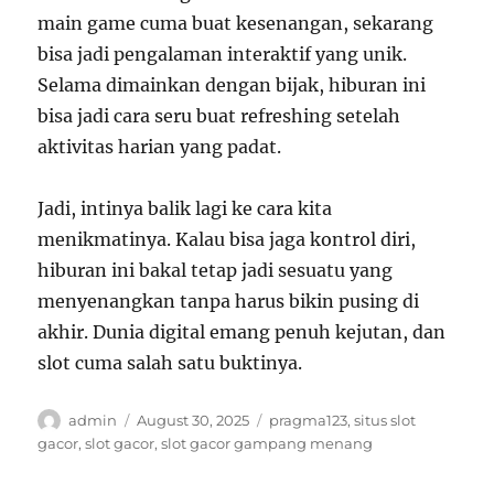
main game cuma buat kesenangan, sekarang
bisa jadi pengalaman interaktif yang unik.
Selama dimainkan dengan bijak, hiburan ini
bisa jadi cara seru buat refreshing setelah
aktivitas harian yang padat.
Jadi, intinya balik lagi ke cara kita
menikmatinya. Kalau bisa jaga kontrol diri,
hiburan ini bakal tetap jadi sesuatu yang
menyenangkan tanpa harus bikin pusing di
akhir. Dunia digital emang penuh kejutan, dan
slot cuma salah satu buktinya.
Author
Posted
Tags
admin
August 30, 2025
pragma123
,
situs slot
on
gacor
,
slot gacor
,
slot gacor gampang menang