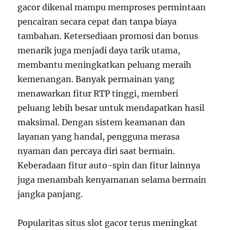
gacor dikenal mampu memproses permintaan
pencairan secara cepat dan tanpa biaya
tambahan. Ketersediaan promosi dan bonus
menarik juga menjadi daya tarik utama,
membantu meningkatkan peluang meraih
kemenangan. Banyak permainan yang
menawarkan fitur RTP tinggi, memberi
peluang lebih besar untuk mendapatkan hasil
maksimal. Dengan sistem keamanan dan
layanan yang handal, pengguna merasa
nyaman dan percaya diri saat bermain.
Keberadaan fitur auto-spin dan fitur lainnya
juga menambah kenyamanan selama bermain
jangka panjang.
Popularitas situs slot gacor terus meningkat