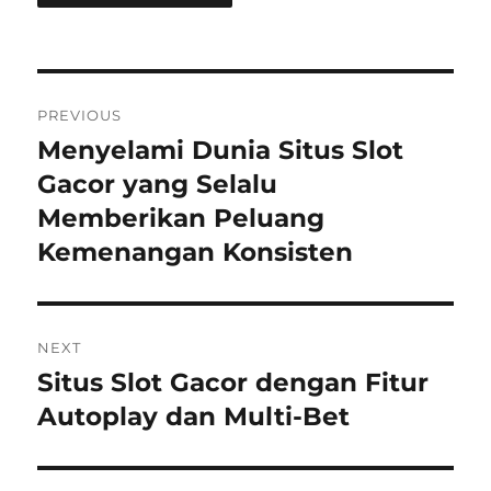
Post
PREVIOUS
navigation
Menyelami Dunia Situs Slot
Previous
post:
Gacor yang Selalu
Memberikan Peluang
Kemenangan Konsisten
NEXT
Situs Slot Gacor dengan Fitur
Next
post:
Autoplay dan Multi-Bet