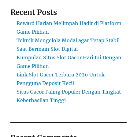
Recent Posts
Reward Harian Melimpah Hadir di Platform
Game Pilihan
Teknik Mengelola Modal agar Tetap Stabil
Saat Bermain Slot Digital
Kumpulan Situs Slot Gacor Hari Ini Dengan
Game Pilihan
Link Slot Gacor Terbaru 2026 Untuk
Pengguna Deposit Kecil
Situs Gacor Paling Populer Dengan Tingkat
Keberhasilan Tinggi