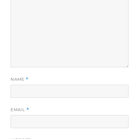
NAME
*
EMAIL
*