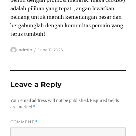
penuh dengan promosi menarik, maka GRAB89
adalah pilihan yang tepat. Jangan lewatkan
peluang untuk meraih kemenangan besar dan
bergabunglah dengan komunitas pemain yang
terus tumbuh!
Author
Posted
admin
June 11, 2025
on
Leave a Reply
Your email address will not be published.
Required fields
are marked
*
COMMENT
*