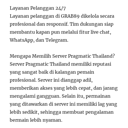
Layanan Pelanggan 24/7
Layanan pelanggan di GRAB89 dikelola secara
profesional dan responsif. Tim dukungan siap
membantu kapan pun melalui fitur live chat,
WhatsApp, dan Telegram.
Mengapa Memilih Server Pragmatic Thailand?
Server Pragmatic Thailand memiliki reputasi
yang sangat baik di kalangan pemain
profesional. Server ini dianggap adil,
memberikan akses yang lebih cepat, dan jarang
mengalami gangguan. Selain itu, permainan
yang ditawarkan di server ini memiliki lag yang
lebih sedikit, sehingga membuat pengalaman
bermain lebih nyaman.