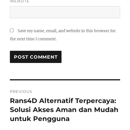
WEBSITE
Save my name, email, and website in this browser for
the next time I comment.
Post
PREVIOUS
navigation
Rans4D Alternatif Terpercaya:
Previous
post:
Solusi Akses Aman dan Mudah
untuk Pengguna