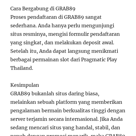
Cara Bergabung di GRAB89
Proses pendaftaran di GRAB89 sangat
sederhana. Anda hanya perlu mengunjungi
situs resminya, mengisi formulir pendaftaran
yang singkat, dan melakukan deposit awal.
Setelah itu, Anda dapat langsung menikmati
berbagai permainan slot dari Pragmatic Play
Thailand.
Kesimpulan
GRAB89 bukanlah situs daring biasa,
melainkan sebuah platform yang memberikan
pengalaman bermain berkualitas tinggi dengan
server terjamin secara internasional. Jika Anda
sedang mencari situs yang handal, stabil, dan