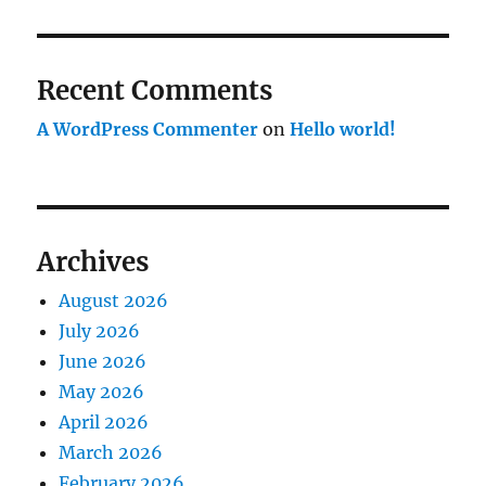
Recent Comments
A WordPress Commenter
on
Hello world!
Archives
August 2026
July 2026
June 2026
May 2026
April 2026
March 2026
February 2026