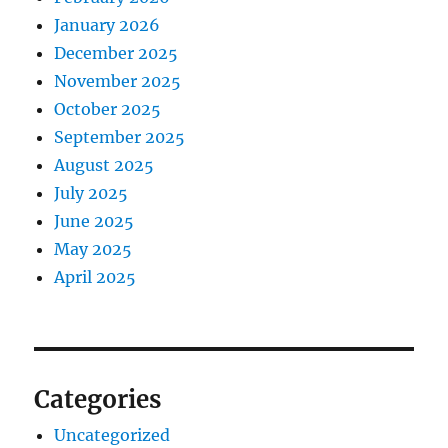
January 2026
December 2025
November 2025
October 2025
September 2025
August 2025
July 2025
June 2025
May 2025
April 2025
Categories
Uncategorized