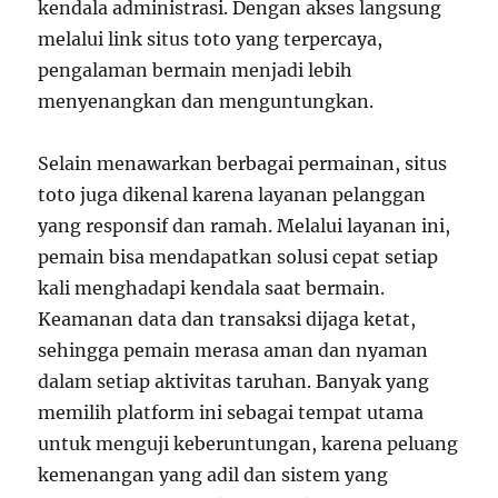
kendala administrasi. Dengan akses langsung
melalui link situs toto yang terpercaya,
pengalaman bermain menjadi lebih
menyenangkan dan menguntungkan.
Selain menawarkan berbagai permainan, situs
toto juga dikenal karena layanan pelanggan
yang responsif dan ramah. Melalui layanan ini,
pemain bisa mendapatkan solusi cepat setiap
kali menghadapi kendala saat bermain.
Keamanan data dan transaksi dijaga ketat,
sehingga pemain merasa aman dan nyaman
dalam setiap aktivitas taruhan. Banyak yang
memilih platform ini sebagai tempat utama
untuk menguji keberuntungan, karena peluang
kemenangan yang adil dan sistem yang