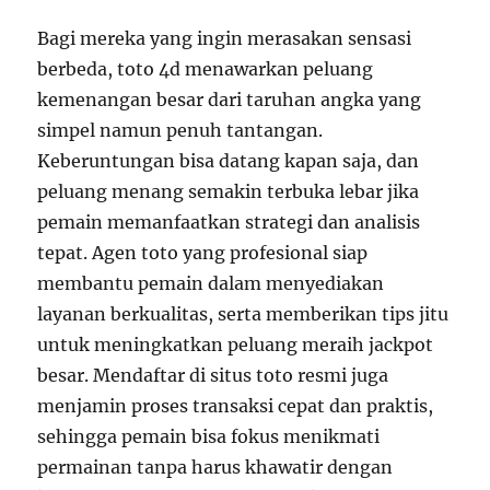
Bagi mereka yang ingin merasakan sensasi
berbeda, toto 4d menawarkan peluang
kemenangan besar dari taruhan angka yang
simpel namun penuh tantangan.
Keberuntungan bisa datang kapan saja, dan
peluang menang semakin terbuka lebar jika
pemain memanfaatkan strategi dan analisis
tepat. Agen toto yang profesional siap
membantu pemain dalam menyediakan
layanan berkualitas, serta memberikan tips jitu
untuk meningkatkan peluang meraih jackpot
besar. Mendaftar di situs toto resmi juga
menjamin proses transaksi cepat dan praktis,
sehingga pemain bisa fokus menikmati
permainan tanpa harus khawatir dengan