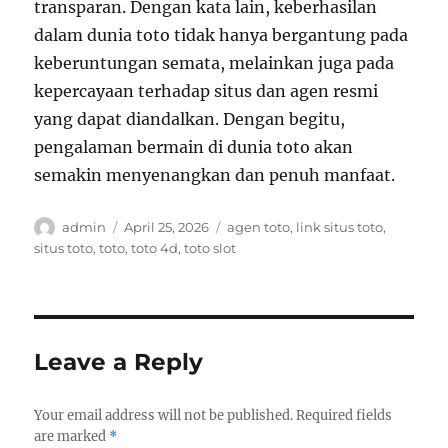
transparan. Dengan kata lain, keberhasilan
dalam dunia toto tidak hanya bergantung pada
keberuntungan semata, melainkan juga pada
kepercayaan terhadap situs dan agen resmi
yang dapat diandalkan. Dengan begitu,
pengalaman bermain di dunia toto akan
semakin menyenangkan dan penuh manfaat.
Author
Posted
Tags
admin
April 25, 2026
agen toto
,
link situs toto
,
on
situs toto
,
toto
,
toto 4d
,
toto slot
Leave a Reply
Your email address will not be published.
Required fields
are marked
*