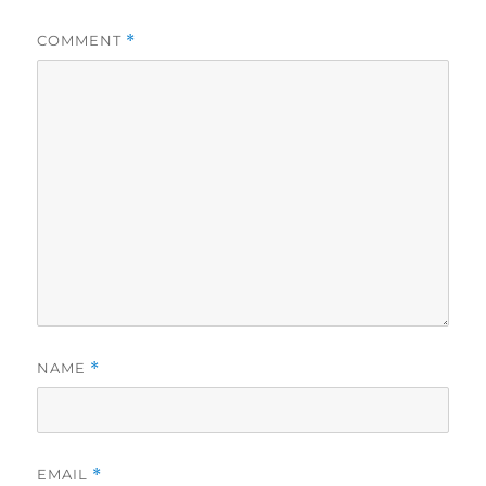
COMMENT
*
NAME
*
EMAIL
*