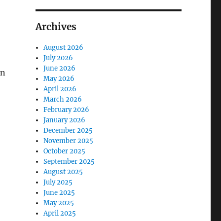
Archives
August 2026
July 2026
June 2026
an
May 2026
April 2026
March 2026
February 2026
January 2026
December 2025
November 2025
October 2025
September 2025
August 2025
July 2025
June 2025
May 2025
April 2025