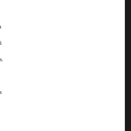
n
i
a.
s