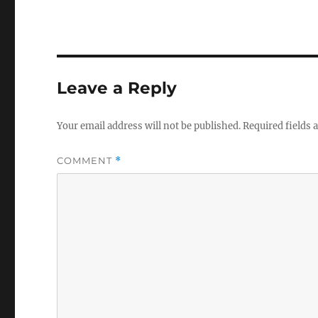
Leave a Reply
Your email address will not be published.
Required fields
COMMENT
*