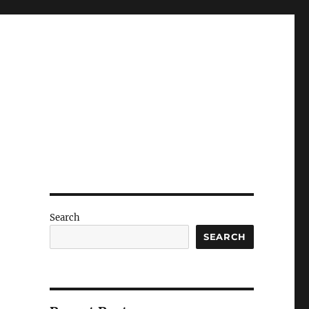
Search
SEARCH