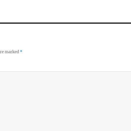
 are marked
*