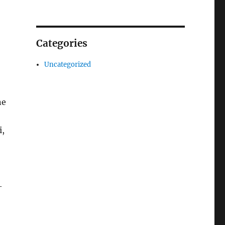
Categories
Uncategorized
ne
i,
-