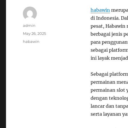
habawin
merupak
di Indonesia. D
Author
admin
pesat, Habawin 
Posted
May 26, 2025
berbagai jenis
on
Tags
habawin
para penggunan
sebagai platform
ini layak menjadi
Sebagai platfor
permainan menar
permainan slot y
dengan teknolo
lancar dan tanp
serta layanan y