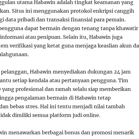
nggulan utama Habawin adalah tingkat keamanan yang
ikan. Situs ini menggunakan protokol enkripsi canggih
 data pribadi dan transaksi finansial para pemain.
pengguna dapat bermain dengan tenang tanpa khawatir
informasi atau penipuan. Selain itu, Habawin juga
em verifikasi yang ketat guna menjaga keaslian akun d
lahgunaan.
an pelanggan, Habawin menyediakan dukungan 24 jam
ntu setiap kendala atau pertanyaan pengguna. Tim
e yang profesional dan ramah selalu siap memberikan
ehingga pengalaman bermain di Habawin tetap
n bebas stres. Hal ini tentu menjadi nilai tambah
tidak dimiliki semua platform judi online.
awin menawarkan berbagai bonus dan promosi menarik