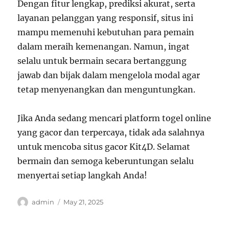
Dengan fitur lengkap, prediksi akurat, serta
layanan pelanggan yang responsif, situs ini
mampu memenuhi kebutuhan para pemain
dalam meraih kemenangan. Namun, ingat
selalu untuk bermain secara bertanggung
jawab dan bijak dalam mengelola modal agar
tetap menyenangkan dan menguntungkan.
Jika Anda sedang mencari platform togel online
yang gacor dan terpercaya, tidak ada salahnya
untuk mencoba situs gacor Kit4D. Selamat
bermain dan semoga keberuntungan selalu
menyertai setiap langkah Anda!
Author
Posted
admin
May 21, 2025
on