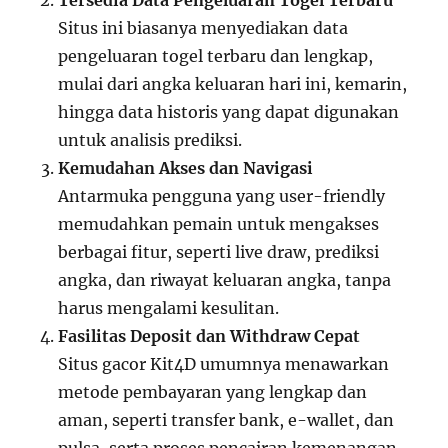
Tersedia Data Pengeluaran Togel Terbaru
Situs ini biasanya menyediakan data
pengeluaran togel terbaru dan lengkap,
mulai dari angka keluaran hari ini, kemarin,
hingga data historis yang dapat digunakan
untuk analisis prediksi.
Kemudahan Akses dan Navigasi
Antarmuka pengguna yang user-friendly
memudahkan pemain untuk mengakses
berbagai fitur, seperti live draw, prediksi
angka, dan riwayat keluaran angka, tanpa
harus mengalami kesulitan.
Fasilitas Deposit dan Withdraw Cepat
Situs gacor Kit4D umumnya menawarkan
metode pembayaran yang lengkap dan
aman, seperti transfer bank, e-wallet, dan