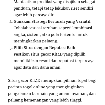
Manfaatkan prediksi yang disajikan sebagai
panduan, tetapi tetap lakukan riset sendiri
agar lebih percaya diri.
Gunakan Strategi Bertaruh yang Variatif
Cobalah variasi taruhan seperti kombinasi
angka, sistem, atau pola tertentu untuk
meningkatkan peluang.
Pilih Situs dengan Reputasi Baik
Pastikan situs gacor Kit4D yang dipilih
memiliki izin resmi dan reputasi terpercaya
agar data dan dana aman.
Situs gacor Kit4D merupakan pilihan tepat bagi
pecinta togel online yang menginginkan
pengalaman bermain yang aman, nyaman, dan
peluang kemenangan yang lebih tinggi.