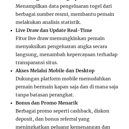
Menampilkan data pengeluaran togel dari
berbagai sumber resmi, membantu pemain
melakukan analisis statistik.
Live Draw dan Update Real-Time
Fitur live draw memungkinkan pemain
menyaksikan pengeluaran angka secara
langsung, menambah kepercayaan terhadap
transparansi situs.
Akses Melalui Mobile dan Desktop
Dukungan platform mobile memudahkan
pemain bermain kapan saja dan di mana saja
tanpa batasan perangkat.
Bonus dan Promo Menarik
Berbagai promo seperti cashback, diskon
deposit, dan bonus referral yang
meningkatkan peluang kemenangan dan