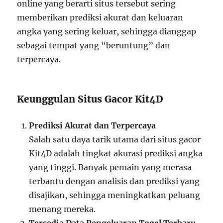
online yang berarti situs tersebut sering
memberikan prediksi akurat dan keluaran
angka yang sering keluar, sehingga dianggap
sebagai tempat yang “beruntung” dan
terpercaya.
Keunggulan Situs Gacor Kit4D
Prediksi Akurat dan Terpercaya
Salah satu daya tarik utama dari situs gacor
Kit4D adalah tingkat akurasi prediksi angka
yang tinggi. Banyak pemain yang merasa
terbantu dengan analisis dan prediksi yang
disajikan, sehingga meningkatkan peluang
menang mereka.