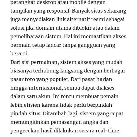
perangkat desktop atau mobile dengan
tampilan yang responsif. Banyak situs sekarang
juga menyediakan link alternatif resmi sebagai
solusi jika domain utama diblokir atau dalam
pemeliharaan sistem. Hal ini memastikan akses
bermain tetap lancar tanpa gangguan yang
berarti.
Dari sisi permainan, sistem akses yang mudah
biasanya terhubung langsung dengan berbagai
pasar toto yang populer. Dari pasar harian
hingga internasional, semua dapat diakses
dalam satu akun. Ini tentu membuat pemain
lebih efisien karena tidak perlu berpindah-
pindah situs. Ditambah lagi, sistem yang cepat
memungkinkan pemasangan angka dan
pengecekan hasil dilakukan secara real-time.