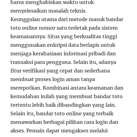
harus menghabiskan waktu untuk
menyelesaikan masalah teknis.
Keunggulan utama dari metode masuk bandar
toto online nomor satu terletak pada sistem
keamanannya. Situs yang berkualitas tinggi
menggunakan enkripsi data berlapis untuk
menjaga kerahasiaan informasi pribadi dan
transaksi para pengguna. Selain itu, adanya
fitur verifikasi yang cepat dan sederhana
membuat proses login aman tanpa
merepotkan. Kombinasi antara keamanan dan
kemudahan inilah yang membuat bandar toto
tertentu lebih baik dibandingkan yang lain.
Selain itu, bandar toto online yang terbaik
menawarkan berbagai pilihan cara login dan
akses. Pemain dapat mengakses melalui