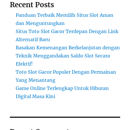
Recent Posts
Panduan Terbaik Memilih Situs Slot Aman
dan Menguntungkan
Situs Toto Slot Gacor Terdepan Dengan Link
Alternatif Baru
Rasakan Kemenangan Berkelanjutan dengan
Teknik Menggandakan Saldo Slot Secara
Efektif!
Toto Slot Gacor Populer Dengan Permainan
Yang Menantang
Game Online Terlengkap Untuk Hiburan
Digital Masa Kini