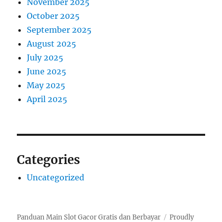
November 2025
October 2025
September 2025
August 2025
July 2025
June 2025
May 2025
April 2025
Categories
Uncategorized
Panduan Main Slot Gacor Gratis dan Berbayar
Proudly