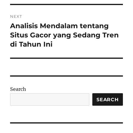
NEXT
Analisis Mendalam tentang
Next
post:
Situs Gacor yang Sedang Tren
di Tahun Ini
Search
SEARCH