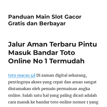
Panduan Main Slot Gacor
Gratis dan Berbayar
Jalur Aman Terbaru Pintu
Masuk Bandar Toto
Online No 1 Termudah
toto macau 4d
Di zaman digital sekarang,
pentingnya akses yang cepat dan aman sangat
diutamakan oleh pemain permainan angka
online. Salah satu hal yang paling dicari adalah
cara masuk ke bandar toto online nomor 1 yang