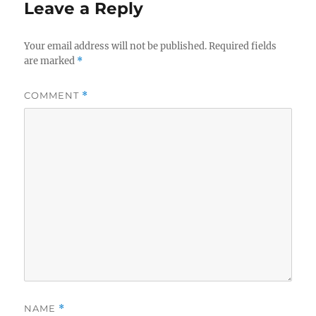
Leave a Reply
Your email address will not be published.
Required fields
are marked
*
COMMENT
*
NAME
*