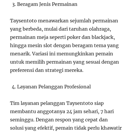
Beragam Jenis Permainan
Taysentoto menawarkan sejumlah permainan
yang berbeda, mulai dari taruhan olahraga,
permainan meja seperti poker dan blackjack,
hingga mesin slot dengan beragam tema yang
menarik. Variasi ini memungkinkan pemain
untuk memilih permainan yang sesuai dengan
preferensi dan strategi mereka.
Layanan Pelanggan Profesional
Tim layanan pelanggan Taysentoto siap
membantu anggotanya 24 jam sehari, 7 hari
seminggu. Dengan respon yang cepat dan
solusi yang efektif, pemain tidak perlu khawatir