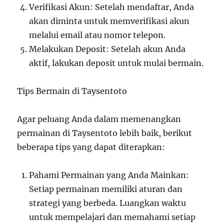
Verifikasi Akun: Setelah mendaftar, Anda
akan diminta untuk memverifikasi akun
melalui email atau nomor telepon.
Melakukan Deposit: Setelah akun Anda
aktif, lakukan deposit untuk mulai bermain.
Tips Bermain di Taysentoto
Agar peluang Anda dalam memenangkan
permainan di Taysentoto lebih baik, berikut
beberapa tips yang dapat diterapkan:
Pahami Permainan yang Anda Mainkan:
Setiap permainan memiliki aturan dan
strategi yang berbeda. Luangkan waktu
untuk mempelajari dan memahami setiap