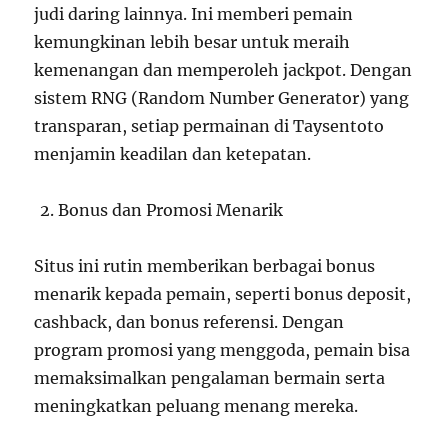
judi daring lainnya. Ini memberi pemain
kemungkinan lebih besar untuk meraih
kemenangan dan memperoleh jackpot. Dengan
sistem RNG (Random Number Generator) yang
transparan, setiap permainan di Taysentoto
menjamin keadilan dan ketepatan.
Bonus dan Promosi Menarik
Situs ini rutin memberikan berbagai bonus
menarik kepada pemain, seperti bonus deposit,
cashback, dan bonus referensi. Dengan
program promosi yang menggoda, pemain bisa
memaksimalkan pengalaman bermain serta
meningkatkan peluang menang mereka.