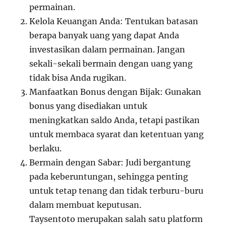
permainan.
Kelola Keuangan Anda: Tentukan batasan
berapa banyak uang yang dapat Anda
investasikan dalam permainan. Jangan
sekali-sekali bermain dengan uang yang
tidak bisa Anda rugikan.
Manfaatkan Bonus dengan Bijak: Gunakan
bonus yang disediakan untuk
meningkatkan saldo Anda, tetapi pastikan
untuk membaca syarat dan ketentuan yang
berlaku.
Bermain dengan Sabar: Judi bergantung
pada keberuntungan, sehingga penting
untuk tetap tenang dan tidak terburu-buru
dalam membuat keputusan.
Taysentoto merupakan salah satu platform