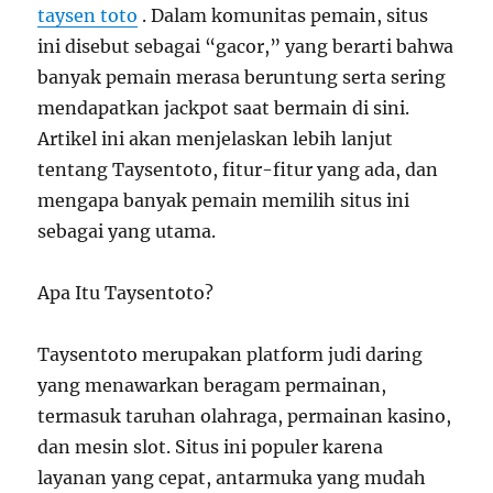
taysen toto
. Dalam komunitas pemain, situs
ini disebut sebagai “gacor,” yang berarti bahwa
banyak pemain merasa beruntung serta sering
mendapatkan jackpot saat bermain di sini.
Artikel ini akan menjelaskan lebih lanjut
tentang Taysentoto, fitur-fitur yang ada, dan
mengapa banyak pemain memilih situs ini
sebagai yang utama.
Apa Itu Taysentoto?
Taysentoto merupakan platform judi daring
yang menawarkan beragam permainan,
termasuk taruhan olahraga, permainan kasino,
dan mesin slot. Situs ini populer karena
layanan yang cepat, antarmuka yang mudah