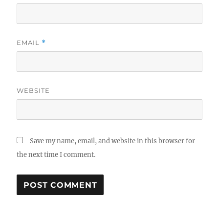
EMAIL
*
WEBSITE
Save my name, email, and website in this browser for
the next time I comment.