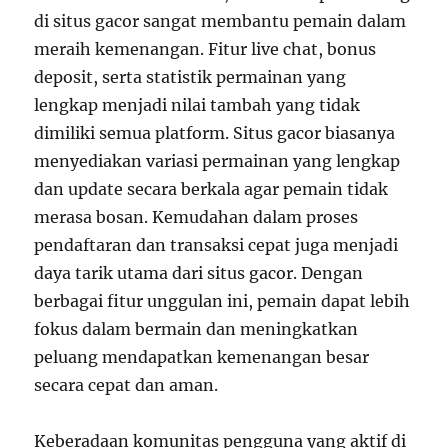
di situs gacor sangat membantu pemain dalam
meraih kemenangan. Fitur live chat, bonus
deposit, serta statistik permainan yang
lengkap menjadi nilai tambah yang tidak
dimiliki semua platform. Situs gacor biasanya
menyediakan variasi permainan yang lengkap
dan update secara berkala agar pemain tidak
merasa bosan. Kemudahan dalam proses
pendaftaran dan transaksi cepat juga menjadi
daya tarik utama dari situs gacor. Dengan
berbagai fitur unggulan ini, pemain dapat lebih
fokus dalam bermain dan meningkatkan
peluang mendapatkan kemenangan besar
secara cepat dan aman.
Keberadaan komunitas pengguna yang aktif di