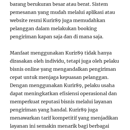
barang berukuran besar atau berat. Sistem
pemesanan yang mudah melalui aplikasi atau
website resmi Kurir89 juga memudahkan
pelanggan dalam melakukan booking
pengiriman kapan saja dan di mana saja.
Manfaat menggunakan Kurir89 tidak hanya
dirasakan oleh individu, tetapi juga oleh pelaku
bisnis online yang mengandalkan pengiriman
cepat untuk menjaga kepuasan pelanggan.
Dengan menggunakan Kurir89, pelaku usaha
dapat meningkatkan efisiensi operasional dan
memperkuat reputasi bisnis melalui layanan
pengiriman yang handal. Kurir89 juga
menawarkan tarif kompetitif yang menjadikan
layanan ini semakin menarik bagi berbagai