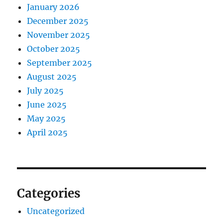
January 2026
December 2025
November 2025
October 2025
September 2025
August 2025
July 2025
June 2025
May 2025
April 2025
Categories
Uncategorized