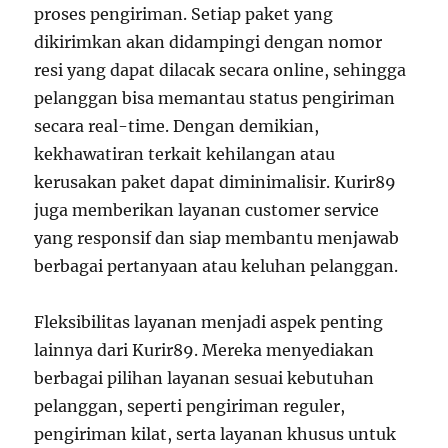
proses pengiriman. Setiap paket yang
dikirimkan akan didampingi dengan nomor
resi yang dapat dilacak secara online, sehingga
pelanggan bisa memantau status pengiriman
secara real-time. Dengan demikian,
kekhawatiran terkait kehilangan atau
kerusakan paket dapat diminimalisir. Kurir89
juga memberikan layanan customer service
yang responsif dan siap membantu menjawab
berbagai pertanyaan atau keluhan pelanggan.
Fleksibilitas layanan menjadi aspek penting
lainnya dari Kurir89. Mereka menyediakan
berbagai pilihan layanan sesuai kebutuhan
pelanggan, seperti pengiriman reguler,
pengiriman kilat, serta layanan khusus untuk