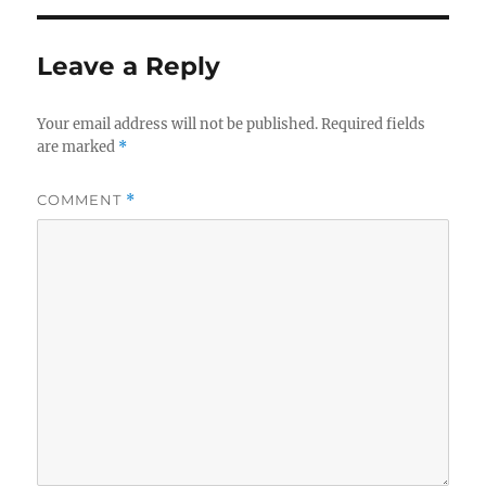
Leave a Reply
Your email address will not be published.
Required fields
are marked
*
COMMENT
*