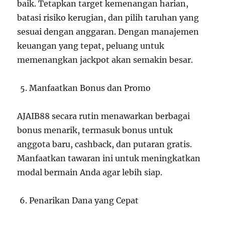
baik. Tetapkan target kemenangan harian,
batasi risiko kerugian, dan pilih taruhan yang
sesuai dengan anggaran. Dengan manajemen
keuangan yang tepat, peluang untuk
memenangkan jackpot akan semakin besar.
Manfaatkan Bonus dan Promo
AJAIB88 secara rutin menawarkan berbagai
bonus menarik, termasuk bonus untuk
anggota baru, cashback, dan putaran gratis.
Manfaatkan tawaran ini untuk meningkatkan
modal bermain Anda agar lebih siap.
Penarikan Dana yang Cepat