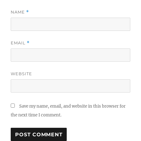
NAME
*
EMAIL
*
WEBSITE
Save my name, email, and website in this browser for
the next time I comment.