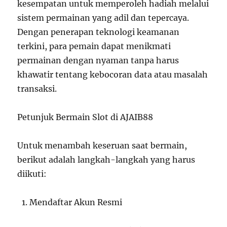
kesempatan untuk memperoleh hadiah melalui
sistem permainan yang adil dan tepercaya.
Dengan penerapan teknologi keamanan
terkini, para pemain dapat menikmati
permainan dengan nyaman tanpa harus
khawatir tentang kebocoran data atau masalah
transaksi.
Petunjuk Bermain Slot di AJAIB88
Untuk menambah keseruan saat bermain,
berikut adalah langkah-langkah yang harus
diikuti:
Mendaftar Akun Resmi