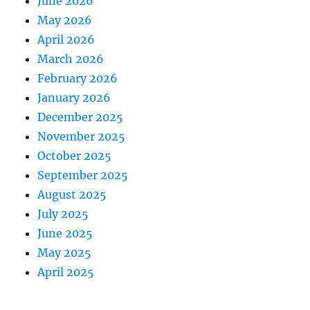
June 2026
May 2026
April 2026
March 2026
February 2026
January 2026
December 2025
November 2025
October 2025
September 2025
August 2025
July 2025
June 2025
May 2025
April 2025