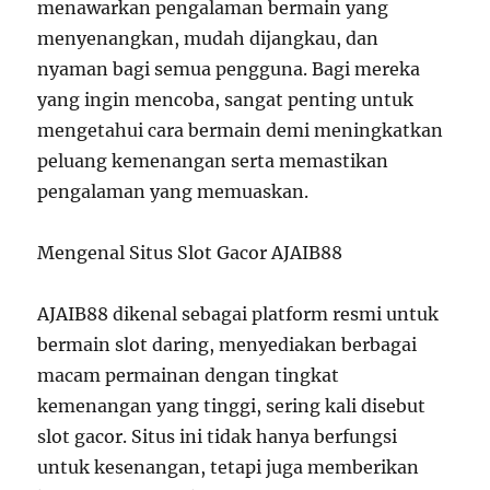
menawarkan pengalaman bermain yang
menyenangkan, mudah dijangkau, dan
nyaman bagi semua pengguna. Bagi mereka
yang ingin mencoba, sangat penting untuk
mengetahui cara bermain demi meningkatkan
peluang kemenangan serta memastikan
pengalaman yang memuaskan.
Mengenal Situs Slot Gacor AJAIB88
AJAIB88 dikenal sebagai platform resmi untuk
bermain slot daring, menyediakan berbagai
macam permainan dengan tingkat
kemenangan yang tinggi, sering kali disebut
slot gacor. Situs ini tidak hanya berfungsi
untuk kesenangan, tetapi juga memberikan