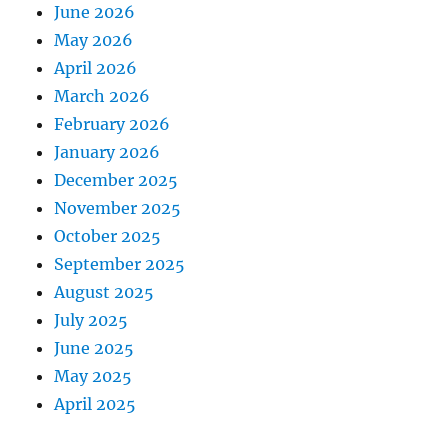
June 2026
May 2026
April 2026
March 2026
February 2026
January 2026
December 2025
November 2025
October 2025
September 2025
August 2025
July 2025
June 2025
May 2025
April 2025