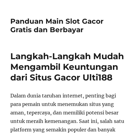
Panduan Main Slot Gacor
Gratis dan Berbayar
Langkah-Langkah Mudah
Mengambil Keuntungan
dari Situs Gacor Ulti188
Dalam dunia taruhan internet, penting bagi
para pemain untuk menemukan situs yang
aman, tepercaya, dan memiliki potensi besar
untuk meraih kemenangan. Saat ini, salah satu
platform yang semakin populer dan banyak