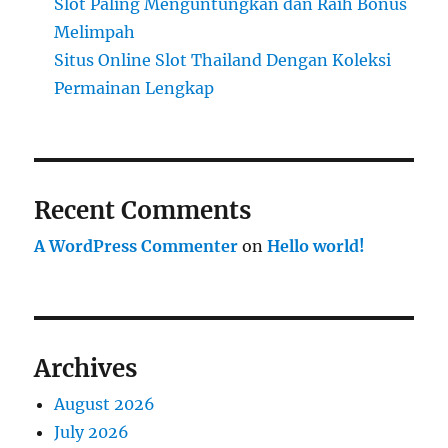
Slot Paling Menguntungkan dan Raih Bonus
Melimpah
Situs Online Slot Thailand Dengan Koleksi
Permainan Lengkap
Recent Comments
A WordPress Commenter
on
Hello world!
Archives
August 2026
July 2026