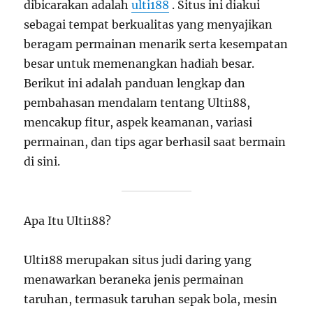
dibicarakan adalah
ulti188
. Situs ini diakui
sebagai tempat berkualitas yang menyajikan
beragam permainan menarik serta kesempatan
besar untuk memenangkan hadiah besar.
Berikut ini adalah panduan lengkap dan
pembahasan mendalam tentang Ulti188,
mencakup fitur, aspek keamanan, variasi
permainan, dan tips agar berhasil saat bermain
di sini.
Apa Itu Ulti188?
Ulti188 merupakan situs judi daring yang
menawarkan beraneka jenis permainan
taruhan, termasuk taruhan sepak bola, mesin