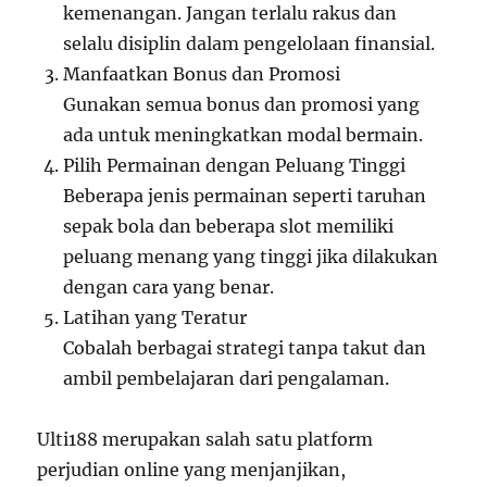
kemenangan. Jangan terlalu rakus dan
selalu disiplin dalam pengelolaan finansial.
Manfaatkan Bonus dan Promosi
Gunakan semua bonus dan promosi yang
ada untuk meningkatkan modal bermain.
Pilih Permainan dengan Peluang Tinggi
Beberapa jenis permainan seperti taruhan
sepak bola dan beberapa slot memiliki
peluang menang yang tinggi jika dilakukan
dengan cara yang benar.
Latihan yang Teratur
Cobalah berbagai strategi tanpa takut dan
ambil pembelajaran dari pengalaman.
Ulti188 merupakan salah satu platform
perjudian online yang menjanjikan,