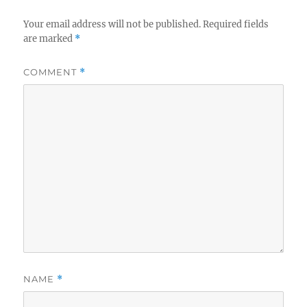
Your email address will not be published.
Required fields
are marked
*
COMMENT
*
NAME
*