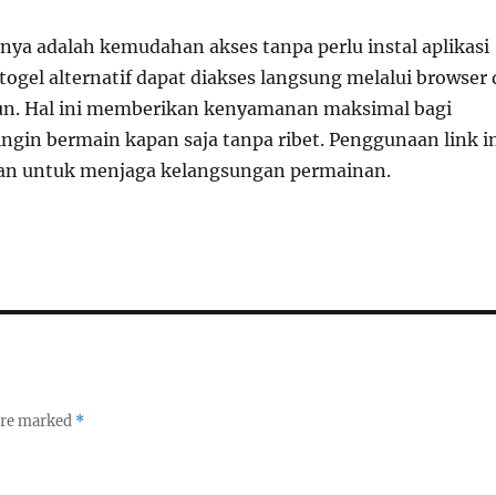
nya adalah kemudahan akses tanpa perlu instal aplikasi
ogel alternatif dapat diakses langsung melalui browser 
un. Hal ini memberikan kenyamanan maksimal bagi
ngin bermain kapan saja tanpa ribet. Penggunaan link i
kan untuk menjaga kelangsungan permainan.
 are marked
*