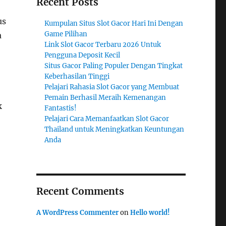
Recent Posts
us
Kumpulan Situs Slot Gacor Hari Ini Dengan
Game Pilihan
a
Link Slot Gacor Terbaru 2026 Untuk
Pengguna Deposit Kecil
Situs Gacor Paling Populer Dengan Tingkat
Keberhasilan Tinggi
Pelajari Rahasia Slot Gacor yang Membuat
Pemain Berhasil Meraih Kemenangan
k
Fantastis!
Pelajari Cara Memanfaatkan Slot Gacor
Thailand untuk Meningkatkan Keuntungan
Anda
Recent Comments
A WordPress Commenter
on
Hello world!