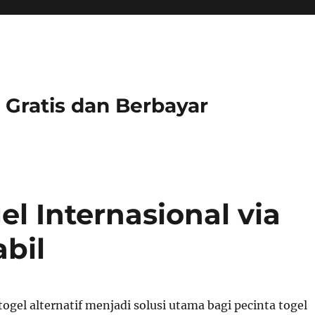
 Gratis dan Berbayar
l Internasional via
abil
togel alternatif menjadi solusi utama bagi pecinta togel