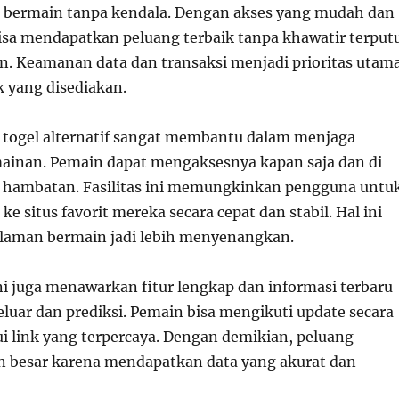
p bermain tanpa kendala. Dengan akses yang mudah dan
sa mendapatkan peluang terbaik tanpa khawatir terput
n. Keamanan data dan transaksi menjadi prioritas utam
k yang disediakan.
 togel alternatif sangat membantu dalam menjaga
ainan. Pemain dapat mengaksesnya kapan saja dan di
 hambatan. Fasilitas ini memungkinkan pengguna untu
ke situs favorit mereka secara cepat dan stabil. Hal ini
aman bermain jadi lebih menyenangkan.
 ini juga menawarkan fitur lengkap dan informasi terbaru
luar dan prediksi. Pemain bisa mengikuti update secara
ui link yang terpercaya. Dengan demikian, peluang
 besar karena mendapatkan data yang akurat dan