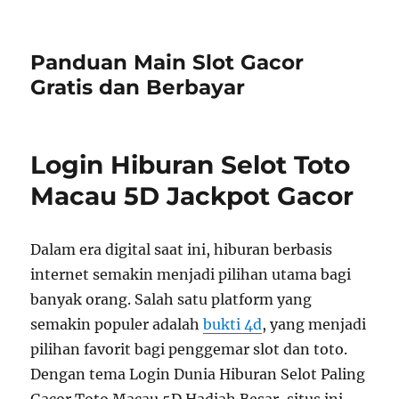
Panduan Main Slot Gacor
Gratis dan Berbayar
Login Hiburan Selot Toto
Macau 5D Jackpot Gacor
Dalam era digital saat ini, hiburan berbasis
internet semakin menjadi pilihan utama bagi
banyak orang. Salah satu platform yang
semakin populer adalah
bukti 4d
, yang menjadi
pilihan favorit bagi penggemar slot dan toto.
Dengan tema Login Dunia Hiburan Selot Paling