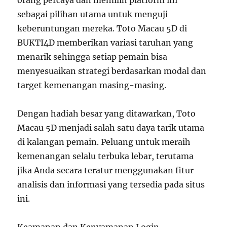
orang percaya dan memilih platform ini
sebagai pilihan utama untuk menguji
keberuntungan mereka. Toto Macau 5D di
BUKTI4D memberikan variasi taruhan yang
menarik sehingga setiap pemain bisa
menyesuaikan strategi berdasarkan modal dan
target kemenangan masing-masing.
Dengan hadiah besar yang ditawarkan, Toto
Macau 5D menjadi salah satu daya tarik utama
di kalangan pemain. Peluang untuk meraih
kemenangan selalu terbuka lebar, terutama
jika Anda secara teratur menggunakan fitur
analisis dan informasi yang tersedia pada situs
ini.