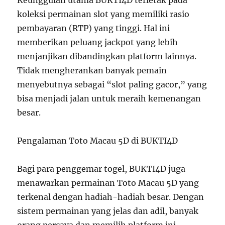
Keunggulan utama BUKTI4D terletak pada
koleksi permainan slot yang memiliki rasio
pembayaran (RTP) yang tinggi. Hal ini
memberikan peluang jackpot yang lebih
menjanjikan dibandingkan platform lainnya.
Tidak mengherankan banyak pemain
menyebutnya sebagai “slot paling gacor,” yang
bisa menjadi jalan untuk meraih kemenangan
besar.
Pengalaman Toto Macau 5D di BUKTI4D
Bagi para penggemar togel, BUKTI4D juga
menawarkan permainan Toto Macau 5D yang
terkenal dengan hadiah-hadiah besar. Dengan
sistem permainan yang jelas dan adil, banyak