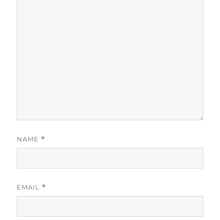
NAME
*
EMAIL
*