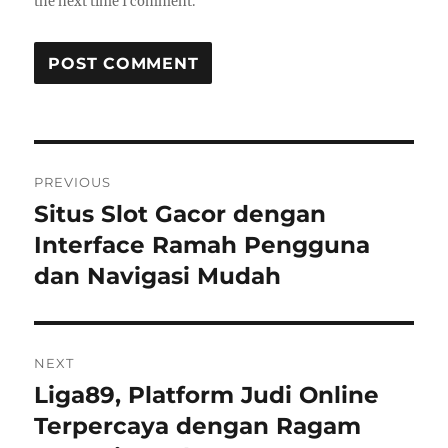
the next time I comment.
Post
PREVIOUS
navigation
Situs Slot Gacor dengan
Previous
post:
Interface Ramah Pengguna
dan Navigasi Mudah
NEXT
Liga89, Platform Judi Online
Next
post:
Terpercaya dengan Ragam