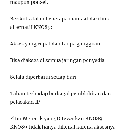
maupun ponsel.
Berikut adalah beberapa manfaat dari link
alternatif KNO89:
Akses yang cepat dan tanpa gangguan
Bisa diakses di semua jaringan penyedia
Selalu diperbarui setiap hari
Tahan terhadap berbagai pemblokiran dan
pelacakan IP
Fitur Menarik yang Ditawarkan KNO89
KNO89 tidak hanya dikenal karena aksesnya