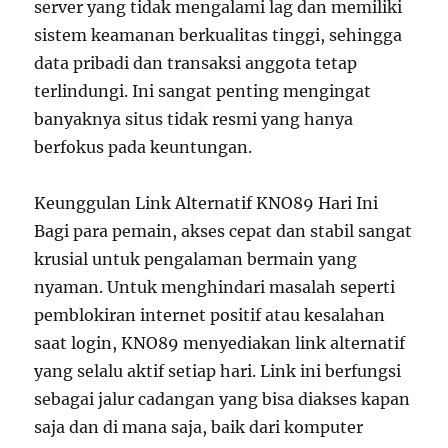
server yang tidak mengalami lag dan memiliki
sistem keamanan berkualitas tinggi, sehingga
data pribadi dan transaksi anggota tetap
terlindungi. Ini sangat penting mengingat
banyaknya situs tidak resmi yang hanya
berfokus pada keuntungan.
Keunggulan Link Alternatif KNO89 Hari Ini
Bagi para pemain, akses cepat dan stabil sangat
krusial untuk pengalaman bermain yang
nyaman. Untuk menghindari masalah seperti
pemblokiran internet positif atau kesalahan
saat login, KNO89 menyediakan link alternatif
yang selalu aktif setiap hari. Link ini berfungsi
sebagai jalur cadangan yang bisa diakses kapan
saja dan di mana saja, baik dari komputer