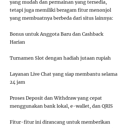
yang mudah dan permainan yang tersedia,
tetapi juga memiliki beragam fitur menonjol
yang membuatnya berbeda dari situs lainnya:
Bonus untuk Anggota Baru dan Cashback
Harian
Turnamen Slot dengan hadiah jutaan rupiah
Layanan Live Chat yang siap membantu selama
24 jam
Proses Deposit dan Withdraw yang cepat
menggunakan bank lokal, e-wallet, dan QRIS
Fitur-fitur ini dirancang untuk memberikan