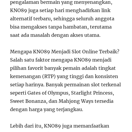
pengalaman bermain yang menyenangkan,
KNO89 juga setiap hari menghadirkan link
alternatif terbaru, sehingga seluruh anggota
bisa mengakses tanpa hambatan, terutama
saat ada masalah dengan akses utama.
Mengapa KNO89 Menjadi Slot Online Terbaik?
Salah satu faktor mengapa KNO89 menjadi
pilihan favorit banyak pemain adalah tingkat
kemenangan (RTP) yang tinggi dan konsisten
setiap harinya. Banyak permainan slot terkenal
seperti Gates of Olympus, Starlight Princess,
Sweet Bonanza, dan Mahjong Ways tersedia
dengan harga yang terjangkau.
Lebih dari itu, KNO89 juga memanfaatkan