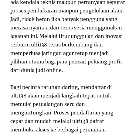
ada kendala teknis maupun pertanyaan seputar
proses pendaftaran maupun pengelolaan akun.
Jadi, tidak heran jika banyak pengguna yang
merasa nyaman dan terus setia menggunakan
layanan ini. Melalui fitur unggulan dan inovasi
terbaru, ulti138 terus berkembang dan
memperluas jaringan agar tetap menjadi
pilihan utama bagi para pencari peluang profit
dari dunia judi online.
Bagi pecinta taruhan daring, mendaftar di
ulti138 akan menjadi langkah tepat untuk
memulai petualangan seru dan
menguntungkan. Proses pendaftaran yang
cepat dan mudah melalui ulti138 daftar
membuka akses ke berbagai permainan