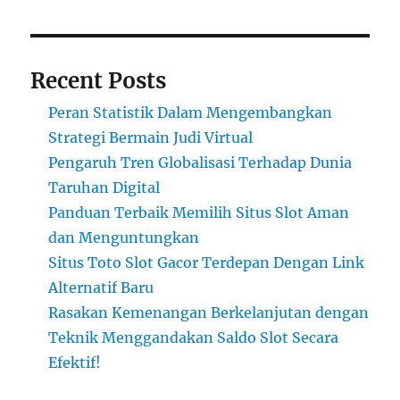
Recent Posts
Peran Statistik Dalam Mengembangkan
Strategi Bermain Judi Virtual
Pengaruh Tren Globalisasi Terhadap Dunia
Taruhan Digital
Panduan Terbaik Memilih Situs Slot Aman
dan Menguntungkan
Situs Toto Slot Gacor Terdepan Dengan Link
Alternatif Baru
Rasakan Kemenangan Berkelanjutan dengan
Teknik Menggandakan Saldo Slot Secara
Efektif!