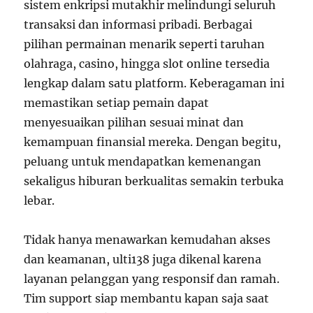
sistem enkripsi mutakhir melindungi seluruh
transaksi dan informasi pribadi. Berbagai
pilihan permainan menarik seperti taruhan
olahraga, casino, hingga slot online tersedia
lengkap dalam satu platform. Keberagaman ini
memastikan setiap pemain dapat
menyesuaikan pilihan sesuai minat dan
kemampuan finansial mereka. Dengan begitu,
peluang untuk mendapatkan kemenangan
sekaligus hiburan berkualitas semakin terbuka
lebar.
Tidak hanya menawarkan kemudahan akses
dan keamanan, ulti138 juga dikenal karena
layanan pelanggan yang responsif dan ramah.
Tim support siap membantu kapan saja saat