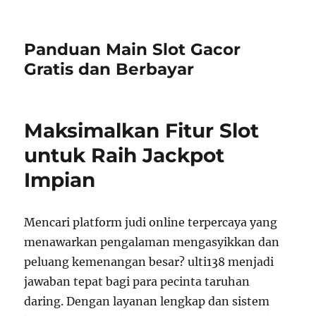
Panduan Main Slot Gacor
Gratis dan Berbayar
Maksimalkan Fitur Slot
untuk Raih Jackpot
Impian
Mencari platform judi online terpercaya yang
menawarkan pengalaman mengasyikkan dan
peluang kemenangan besar? ulti138 menjadi
jawaban tepat bagi para pecinta taruhan
daring. Dengan layanan lengkap dan sistem