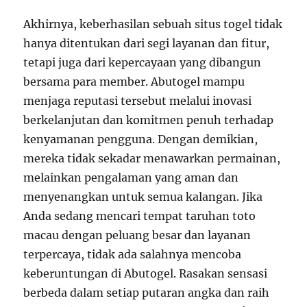
Akhirnya, keberhasilan sebuah situs togel tidak
hanya ditentukan dari segi layanan dan fitur,
tetapi juga dari kepercayaan yang dibangun
bersama para member. Abutogel mampu
menjaga reputasi tersebut melalui inovasi
berkelanjutan dan komitmen penuh terhadap
kenyamanan pengguna. Dengan demikian,
mereka tidak sekadar menawarkan permainan,
melainkan pengalaman yang aman dan
menyenangkan untuk semua kalangan. Jika
Anda sedang mencari tempat taruhan toto
macau dengan peluang besar dan layanan
terpercaya, tidak ada salahnya mencoba
keberuntungan di Abutogel. Rasakan sensasi
berbeda dalam setiap putaran angka dan raih