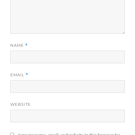
NAME
*
EMAIL
*
WEBSITE