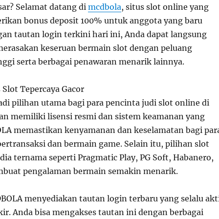
sar? Selamat datang di
mcdbola
, situs slot online yang
rikan bonus deposit 100% untuk anggota yang baru
n tautan login terkini hari ini, Anda dapat langsung
erasakan keseruan bermain slot dengan peluang
ggi serta berbagai penawaran menarik lainnya.
Slot Tepercaya Gacor
 pilihan utama bagi para pencinta judi slot online di
an memiliki lisensi resmi dan sistem keamanan yang
LA memastikan kenyamanan dan keselamatan bagi par
rtransaksi dan bermain game. Selain itu, pilihan slot
dia ternama seperti Pragmatic Play, PG Soft, Habanero,
mbuat pengalaman bermain semakin menarik.
DBOLA menyediakan tautan login terbaru yang selalu akt
kir. Anda bisa mengakses tautan ini dengan berbagai