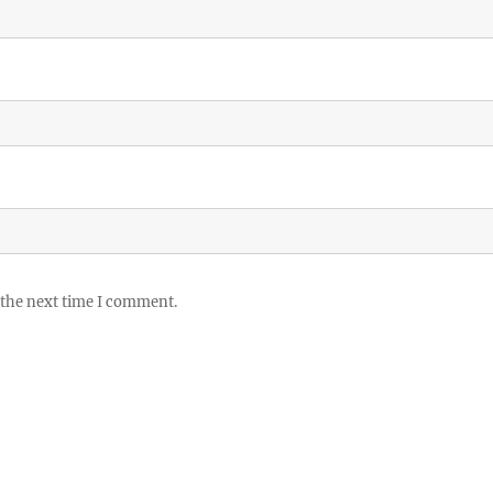
 the next time I comment.