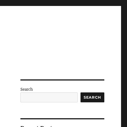
Search
SEARCH