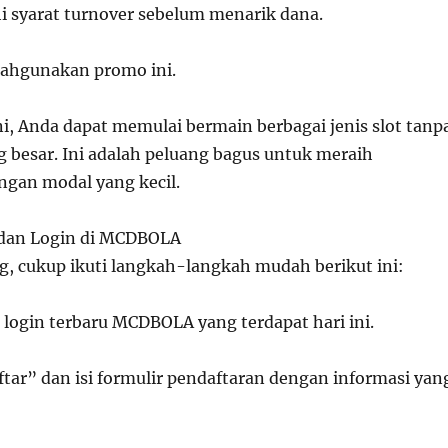
syarat turnover sebelum menarik dana.
lahgunakan promo ini.
i, Anda dapat memulai bermain berbagai jenis slot tanp
g besar. Ini adalah peluang bagus untuk meraih
gan modal yang kecil.
 dan Login di MCDBOLA
, cukup ikuti langkah-langkah mudah berikut ini:
 login terbaru MCDBOLA yang terdapat hari ini.
ftar” dan isi formulir pendaftaran dengan informasi yan