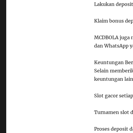
Lakukan deposit
Klaim bonus dep
MCDBOLA juga me
dan WhatsApp y
Keuntungan Be
Selain memberik
keuntungan lain,
Slot gacor setia
Turnamen slot d
Proses deposit 