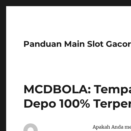
Panduan Main Slot Gacor
MCDBOLA: Tempat
Depo 100% Terpe
Apakah Anda men