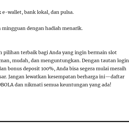
e-wallet, bank lokal, dan pulsa.
n mingguan dengan hadiah menarik.
pilihan terbaik bagi Anda yang ingin bermain slot
aman, mudah, dan menguntungkan. Dengan tautan login
 dan bonus deposit 100%, Anda bisa segera mulai meraih
ar. Jangan lewatkan kesempatan berharga ini—daftar
DBOLA dan nikmati semua keuntungan yang ada!