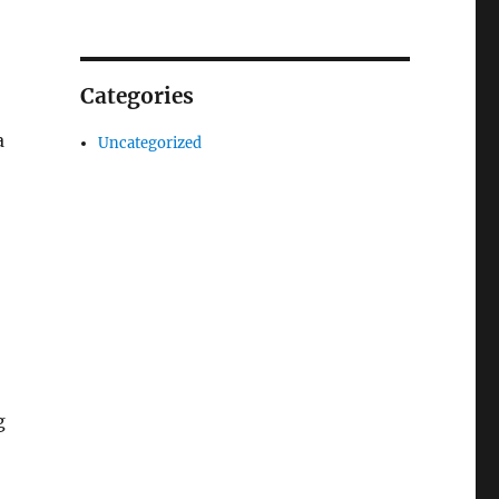
Categories
a
Uncategorized
g