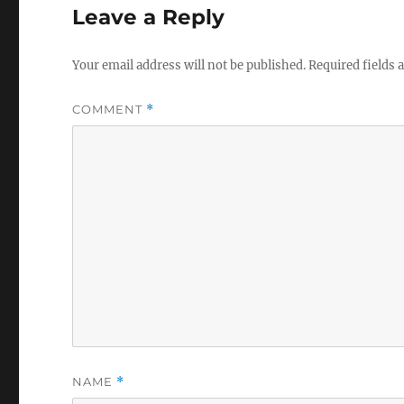
Leave a Reply
Your email address will not be published.
Required fields
COMMENT
*
NAME
*