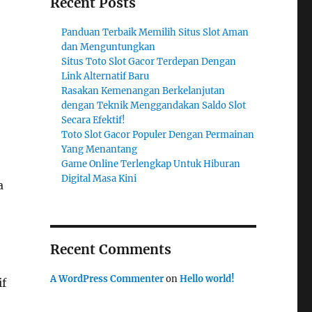
Recent Posts
Panduan Terbaik Memilih Situs Slot Aman
dan Menguntungkan
Situs Toto Slot Gacor Terdepan Dengan
Link Alternatif Baru
Rasakan Kemenangan Berkelanjutan
dengan Teknik Menggandakan Saldo Slot
Secara Efektif!
Toto Slot Gacor Populer Dengan Permainan
Yang Menantang
Game Online Terlengkap Untuk Hiburan
Digital Masa Kini
a
Recent Comments
A WordPress Commenter
on
Hello world!
if