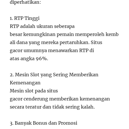
diperhatikan:
1. RTP Tinggi
RTP adalah ukuran seberapa
besar kemungkinan pemain memperoleh kemb
ali dana yang mereka pertaruhkan. Situs
gacor umumnya menawarkan RTP di
atas angka 96%.
2. Mesin Slot yang Sering Memberikan
Kemenangan
Mesin slot pada situs
gacor cenderung memberikan kemenangan
secara teratur dan tidak sering kalah.
3. Banyak Bonus dan Promosi