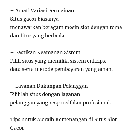
– Amati Variasi Permainan
Situs gacor biasanya
menawarkan beragam mesin slot dengan tema
dan fitur yang berbeda.
– Pastikan Keamanan Sistem
Pilih situs yang memiliki sistem enkripsi
data serta metode pembayaran yang aman.
– Layanan Dukungan Pelanggan
Pilihlah situs dengan layanan
pelanggan yang responsif dan profesional.
Tips untuk Meraih Kemenangan di Situs Slot
Gacor