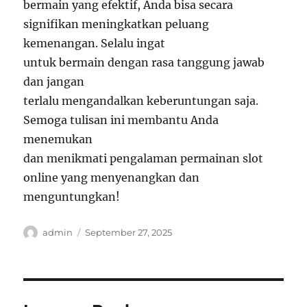
bermain yang efektif, Anda bisa secara
signifikan meningkatkan peluang
kemenangan. Selalu ingat
untuk bermain dengan rasa tanggung jawab
dan jangan
terlalu mengandalkan keberuntungan saja.
Semoga tulisan ini membantu Anda
menemukan
dan menikmati pengalaman permainan slot
online yang menyenangkan dan
menguntungkan!
Author
Posted
admin
September 27, 2025
on