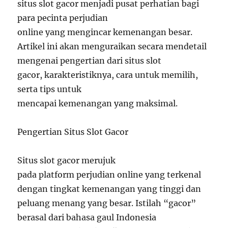
situs slot gacor menjadi pusat perhatian bagi
para pecinta perjudian
online yang mengincar kemenangan besar.
Artikel ini akan menguraikan secara mendetail
mengenai pengertian dari situs slot
gacor, karakteristiknya, cara untuk memilih,
serta tips untuk
mencapai kemenangan yang maksimal.
Pengertian Situs Slot Gacor
Situs slot gacor merujuk
pada platform perjudian online yang terkenal
dengan tingkat kemenangan yang tinggi dan
peluang menang yang besar. Istilah “gacor”
berasal dari bahasa gaul Indonesia