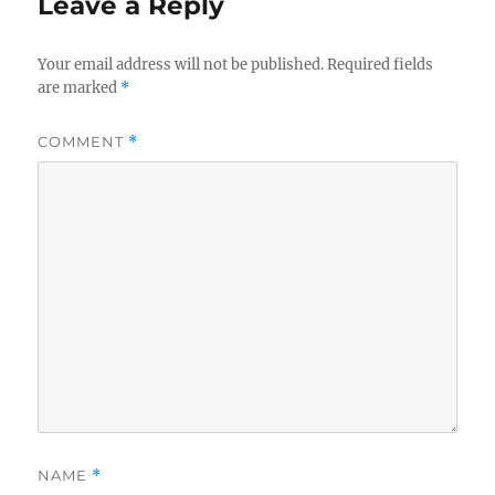
Leave a Reply
Your email address will not be published.
Required fields
are marked
*
COMMENT
*
NAME
*