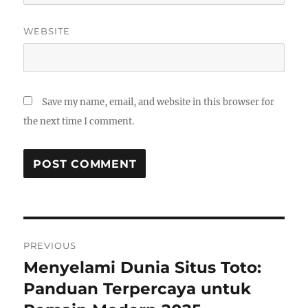
WEBSITE
Save my name, email, and website in this browser for
the next time I comment.
Post
PREVIOUS
navigation
Menyelami Dunia Situs Toto:
Previous
post:
Panduan Terpercaya untuk