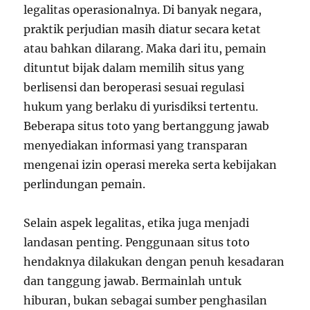
legalitas operasionalnya. Di banyak negara,
praktik perjudian masih diatur secara ketat
atau bahkan dilarang. Maka dari itu, pemain
dituntut bijak dalam memilih situs yang
berlisensi dan beroperasi sesuai regulasi
hukum yang berlaku di yurisdiksi tertentu.
Beberapa situs toto yang bertanggung jawab
menyediakan informasi yang transparan
mengenai izin operasi mereka serta kebijakan
perlindungan pemain.
Selain aspek legalitas, etika juga menjadi
landasan penting. Penggunaan situs toto
hendaknya dilakukan dengan penuh kesadaran
dan tanggung jawab. Bermainlah untuk
hiburan, bukan sebagai sumber penghasilan