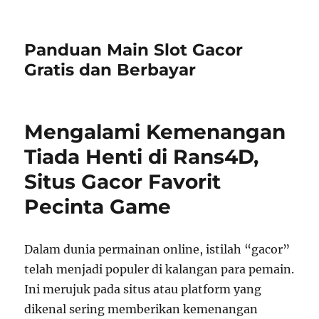
Panduan Main Slot Gacor
Gratis dan Berbayar
Mengalami Kemenangan
Tiada Henti di Rans4D,
Situs Gacor Favorit
Pecinta Game
Dalam dunia permainan online, istilah “gacor”
telah menjadi populer di kalangan para pemain.
Ini merujuk pada situs atau platform yang
dikenal sering memberikan kemenangan