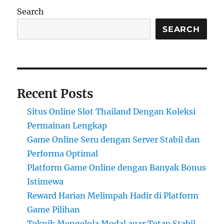
Search
SEARCH
Recent Posts
Situs Online Slot Thailand Dengan Koleksi
Permainan Lengkap
Game Online Seru dengan Server Stabil dan
Performa Optimal
Platform Game Online dengan Banyak Bonus
Istimewa
Reward Harian Melimpah Hadir di Platform
Game Pilihan
Teknik Mengelola Modal agar Tetap Stabil