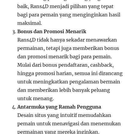
baik, Rans4D menjadi pilihan yang tepat
bagi para pemain yang menginginkan hasil
maksimal.
Bonus dan Promosi Menarik
Rans4D tidak hanya sekadar menawarkan
permainan, tetapi juga memberikan bonus
dan promosi menarik bagi para pemain.
Mulai dari bonus pendaftaran, cashback,
hingga promosi harian, semua ini dirancang
untuk meningkatkan pengalaman bermain
dan memberikan lebih banyak peluang
untuk menang.
Antarmuka yang Ramah Pengguna
Desain situs yang intuitif memudahkan
pemain untuk menavigasi dan menemukan
permainan yang mereka inginkan.