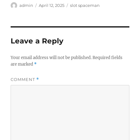
Author
Posted
Tags
admin
April 12, 2025
slot spaceman
on
Leave a Reply
Your email address will not be published.
Required fields
are marked
*
COMMENT
*