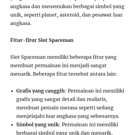
angkasa dan menemukan berbagai simbol yang
unik, seperti planet, asteroid, dan pesawat luar
angkasa.
Fitur-fitur Slot Spaceman
Slot Spaceman memiliki beberapa fitur yang
membuat permainan ini menjadi sangat
menarik. Beberapa fitur tersebut antara lain:
Grafis yang canggih
: Permainan ini memiliki
grafis yang sangat detail dan realistis,
membuat pemain merasa seperti sedang
menjelajahi luar angkasa yang sebenarnya.
Simbol yang unik
: Permainan ini memiliki
berbagai simbol yang unik dan menarik,