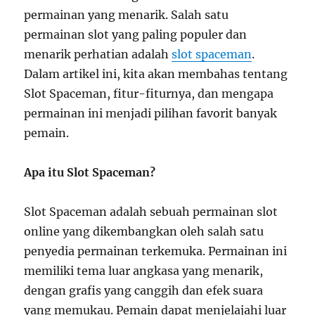
permainan yang menarik. Salah satu
permainan slot yang paling populer dan
menarik perhatian adalah
slot spaceman
.
Dalam artikel ini, kita akan membahas tentang
Slot Spaceman, fitur-fiturnya, dan mengapa
permainan ini menjadi pilihan favorit banyak
pemain.
Apa itu Slot Spaceman?
Slot Spaceman adalah sebuah permainan slot
online yang dikembangkan oleh salah satu
penyedia permainan terkemuka. Permainan ini
memiliki tema luar angkasa yang menarik,
dengan grafis yang canggih dan efek suara
yang memukau. Pemain dapat menjelajahi luar