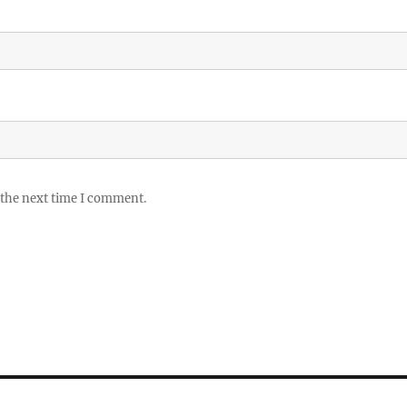
 the next time I comment.