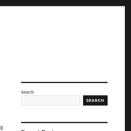
Search
SEARCH
ng