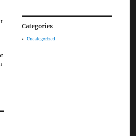
at
Categories
Uncategorized
ot
n