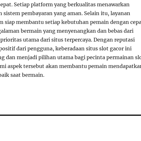
 tepat. Setiap platform yang berkualitas menawarkan
an sistem pembayaran yang aman. Selain itu, layanan
am siap membantu setiap kebutuhan pemain dengan cep
galaman bermain yang menyenangkan dan bebas dari
prioritas utama dari situs terpercaya. Dengan reputasi
positif dari pengguna, keberadaan situs slot gacor ini
g dan menjadi pilihan utama bagi pecinta permainan sl
mi aspek tersebut akan membantu pemain mendapatka
aik saat bermain.