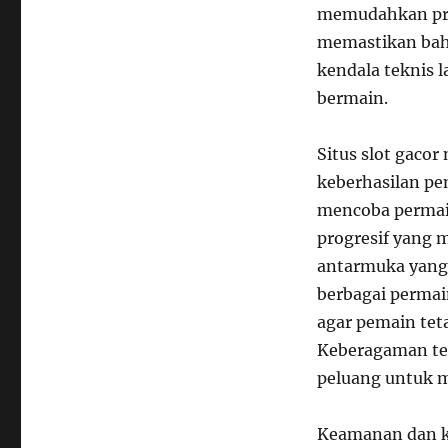
memudahkan pro
memastikan bahw
kendala teknis
bermain.
Situs slot gaco
keberhasilan pe
mencoba permain
progresif yang 
antarmuka yang 
berbagai permai
agar pemain tet
Keberagaman te
peluang untuk m
Keamanan dan ke