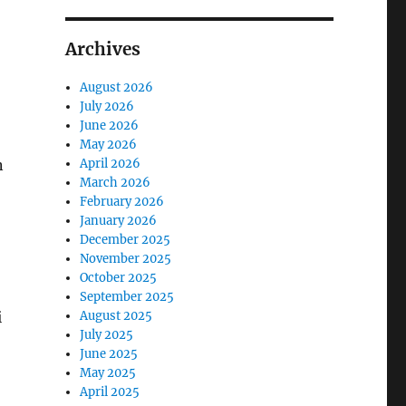
Archives
August 2026
July 2026
June 2026
May 2026
n
April 2026
March 2026
February 2026
January 2026
December 2025
November 2025
October 2025
September 2025
i
August 2025
July 2025
June 2025
May 2025
April 2025