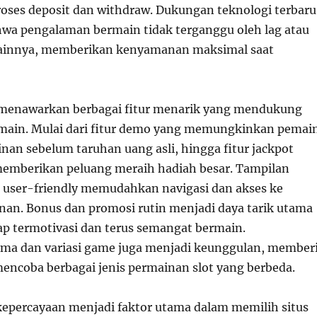
ses deposit dan withdraw. Dukungan teknologi terbaru
a pengalaman bermain tidak terganggu oleh lag atau
 lainnya, memberikan kenyamanan maksimal saat
r menawarkan berbagai fitur menarik yang mendukung
main. Mulai dari fitur demo yang memungkinkan pemai
an sebelum taruhan uang asli, hingga fitur jackpot
memberikan peluang meraih hadiah besar. Tampilan
user-friendly memudahkan navigasi dan akses ke
nan. Bonus dan promosi rutin menjadi daya tarik utama
ap termotivasi dan terus semangat bermain.
ma dan variasi game juga menjadi keunggulan, member
encoba berbagai jenis permainan slot yang berbeda.
percayaan menjadi faktor utama dalam memilih situs