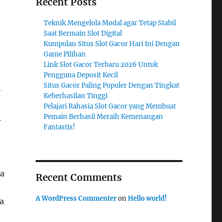
Recent Posts
Teknik Mengelola Modal agar Tetap Stabil
Saat Bermain Slot Digital
Kumpulan Situs Slot Gacor Hari Ini Dengan
Game Pilihan
Link Slot Gacor Terbaru 2026 Untuk
Pengguna Deposit Kecil
Situs Gacor Paling Populer Dengan Tingkat
-
Keberhasilan Tinggi
Pelajari Rahasia Slot Gacor yang Membuat
Pemain Berhasil Meraih Kemenangan
.
Fantastis!
ya
Recent Comments
A WordPress Commenter
on
Hello world!
a