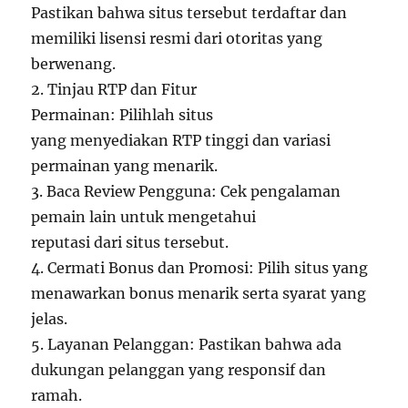
Pastikan bahwa situs tersebut terdaftar dan
memiliki lisensi resmi dari otoritas yang
berwenang.
2. Tinjau RTP dan Fitur
Permainan: Pilihlah situs
yang menyediakan RTP tinggi dan variasi
permainan yang menarik.
3. Baca Review Pengguna: Cek pengalaman
pemain lain untuk mengetahui
reputasi dari situs tersebut.
4. Cermati Bonus dan Promosi: Pilih situs yang
menawarkan bonus menarik serta syarat yang
jelas.
5. Layanan Pelanggan: Pastikan bahwa ada
dukungan pelanggan yang responsif dan
ramah.