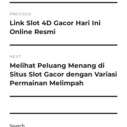
Post
PREVIOUS
navigation
Link Slot 4D Gacor Hari Ini
Previous
post:
Online Resmi
NEXT
Melihat Peluang Menang di
Next
post:
Situs Slot Gacor dengan Variasi
Permainan Melimpah
Search