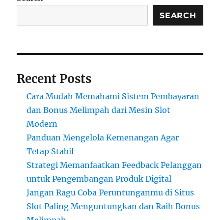
SEARCH
Recent Posts
Cara Mudah Memahami Sistem Pembayaran
dan Bonus Melimpah dari Mesin Slot
Modern
Panduan Mengelola Kemenangan Agar
Tetap Stabil
Strategi Memanfaatkan Feedback Pelanggan
untuk Pengembangan Produk Digital
Jangan Ragu Coba Peruntunganmu di Situs
Slot Paling Menguntungkan dan Raih Bonus