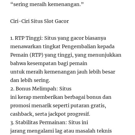
“sering meraih kemenangan.”
Ciri-Ciri Situs Slot Gacor
1. RTP Tinggi: Situs yang gacor biasanya
menawarkan tingkat Pengembalian kepada
Pemain (RTP) yang tinggi, yang menunjukkan
bahwa kesempatan bagi pemain
untuk meraih kemenangan jauh lebih besar
dan lebih sering.
2. Bonus Melimpah: Situs
ini kerap memberikan berbagai bonus dan
promosi menarik seperti putaran gratis,
cashback, serta jackpot progresif.
3. Stabilitas Permainan: Situs ini
jarang mengalami lag atau masalah teknis