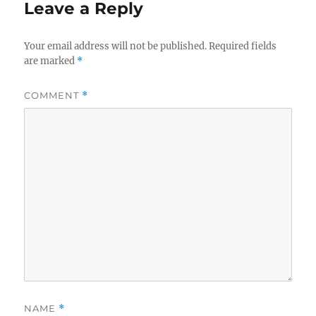
Leave a Reply
Your email address will not be published.
Required fields
are marked
*
COMMENT
*
NAME
*