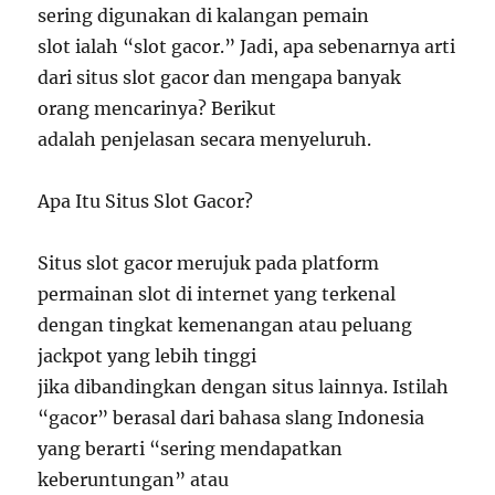
sering digunakan di kalangan pemain
slot ialah “slot gacor.” Jadi, apa sebenarnya arti
dari situs slot gacor dan mengapa banyak
orang mencarinya? Berikut
adalah penjelasan secara menyeluruh.
Apa Itu Situs Slot Gacor?
Situs slot gacor merujuk pada platform
permainan slot di internet yang terkenal
dengan tingkat kemenangan atau peluang
jackpot yang lebih tinggi
jika dibandingkan dengan situs lainnya. Istilah
“gacor” berasal dari bahasa slang Indonesia
yang berarti “sering mendapatkan
keberuntungan” atau