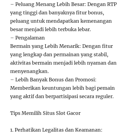
– Peluang Menang Lebih Besar: Dengan RTP
yang tinggi dan banyaknya fitur bonus,
peluang untuk mendapatkan kemenangan
besar menjadi lebih terbuka lebar.
– Pengalaman
Bermain yang Lebih Menarik: Dengan fitur
yang lengkap dan permainan yang stabil,
aktivitas bermain menjadi lebih nyaman dan
menyenangkan.
– Lebih Banyak Bonus dan Promosi:
Memberikan keuntungan lebih bagi pemain
yang aktif dan berpartisipasi secara reguler.
Tips Memilih Situs Slot Gacor
1. Perhatikan Legalitas dan Keamanan: