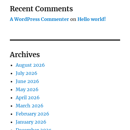
Recent Comments
A WordPress Commenter
on
Hello world!
Archives
August 2026
July 2026
June 2026
May 2026
April 2026
March 2026
February 2026
January 2026