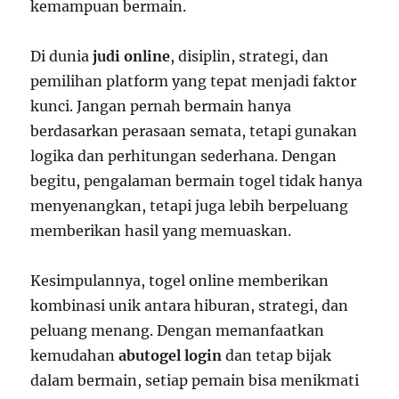
kemampuan bermain.
Di dunia
judi online
, disiplin, strategi, dan
pemilihan platform yang tepat menjadi faktor
kunci. Jangan pernah bermain hanya
berdasarkan perasaan semata, tetapi gunakan
logika dan perhitungan sederhana. Dengan
begitu, pengalaman bermain togel tidak hanya
menyenangkan, tetapi juga lebih berpeluang
memberikan hasil yang memuaskan.
Kesimpulannya, togel online memberikan
kombinasi unik antara hiburan, strategi, dan
peluang menang. Dengan memanfaatkan
kemudahan
abutogel login
dan tetap bijak
dalam bermain, setiap pemain bisa menikmati