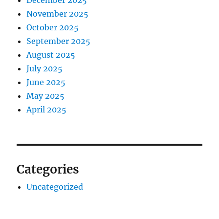
December 2025
November 2025
October 2025
September 2025
August 2025
July 2025
June 2025
May 2025
April 2025
Categories
Uncategorized