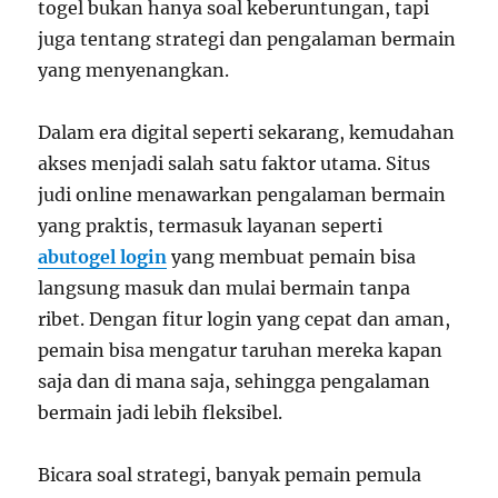
togel bukan hanya soal keberuntungan, tapi
juga tentang strategi dan pengalaman bermain
yang menyenangkan.
Dalam era digital seperti sekarang, kemudahan
akses menjadi salah satu faktor utama. Situs
judi online menawarkan pengalaman bermain
yang praktis, termasuk layanan seperti
abutogel login
yang membuat pemain bisa
langsung masuk dan mulai bermain tanpa
ribet. Dengan fitur login yang cepat dan aman,
pemain bisa mengatur taruhan mereka kapan
saja dan di mana saja, sehingga pengalaman
bermain jadi lebih fleksibel.
Bicara soal strategi, banyak pemain pemula