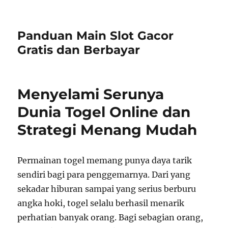
Panduan Main Slot Gacor
Gratis dan Berbayar
Menyelami Serunya
Dunia Togel Online dan
Strategi Menang Mudah
Permainan togel memang punya daya tarik
sendiri bagi para penggemarnya. Dari yang
sekadar hiburan sampai yang serius berburu
angka hoki, togel selalu berhasil menarik
perhatian banyak orang. Bagi sebagian orang,