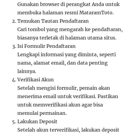
Gunakan browser di perangkat Anda untuk
membuka halaman resmi MataramToto.
Temukan Tautan Pendaftaran
Cari tombol yang mengarah ke pendaftaran,
biasanya terletak di halaman utama situs.
Isi Formulir Pendaftaran
Lengkapi informasi yang diminta, seperti
nama, alamat email, dan data penting
lainnya.
Verifikasi Akun
Setelah mengisi formulir, pemain akan
menerima email untuk verifikasi. Pastikan
untuk memverifikasi akun agar bisa
memulai permainan.
Lakukan Deposit
Setelah akun terverifikasi, lakukan deposit