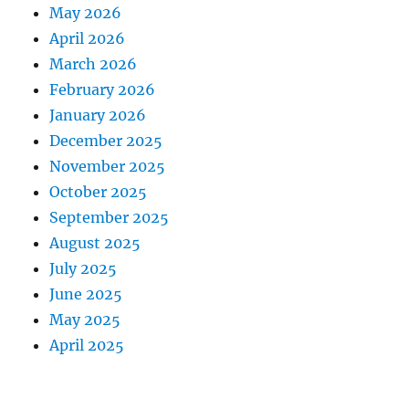
May 2026
April 2026
March 2026
February 2026
January 2026
December 2025
November 2025
October 2025
September 2025
August 2025
July 2025
June 2025
May 2025
April 2025