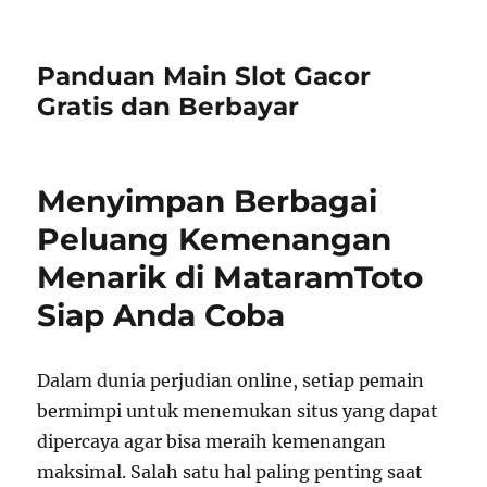
Panduan Main Slot Gacor
Gratis dan Berbayar
Menyimpan Berbagai
Peluang Kemenangan
Menarik di MataramToto
Siap Anda Coba
Dalam dunia perjudian online, setiap pemain
bermimpi untuk menemukan situs yang dapat
dipercaya agar bisa meraih kemenangan
maksimal. Salah satu hal paling penting saat