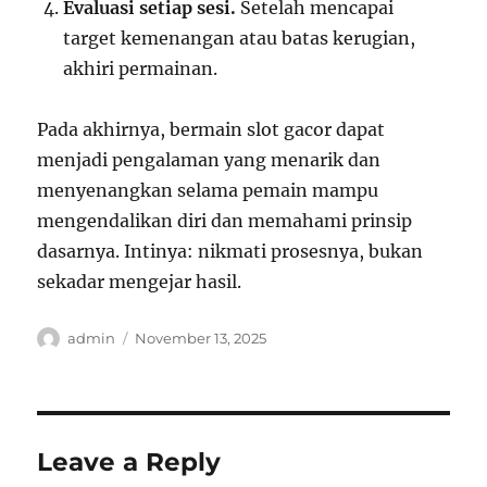
Evaluasi setiap sesi.
Setelah mencapai
target kemenangan atau batas kerugian,
akhiri permainan.
Pada akhirnya, bermain slot gacor dapat
menjadi pengalaman yang menarik dan
menyenangkan selama pemain mampu
mengendalikan diri dan memahami prinsip
dasarnya. Intinya: nikmati prosesnya, bukan
sekadar mengejar hasil.
Author
Posted
admin
November 13, 2025
on
Leave a Reply