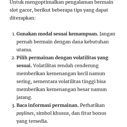
Untuk mengoptimalkan pengalaman bermain
slot gacor, berikut beberapa tips yang dapat
diterapkan:
Gunakan modal sesuai kemampuan.
Jangan
pernah bermain dengan dana kebutuhan
utama.
Pilih permainan dengan volatilitas yang
sesuai.
Volatilitas rendah cenderung
memberikan kemenangan kecil namun
sering, sementara volatilitas tinggi bisa
memberikan kemenangan besar namun
jarang.
Baca informasi permainan.
Perhatikan
paylines
, simbol khusus, dan fitur bonus
yang tersedia.