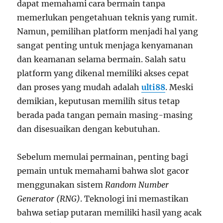
dapat memahami cara bermain tanpa
memerlukan pengetahuan teknis yang rumit.
Namun, pemilihan platform menjadi hal yang
sangat penting untuk menjaga kenyamanan
dan keamanan selama bermain. Salah satu
platform yang dikenal memiliki akses cepat
dan proses yang mudah adalah
ulti88
. Meski
demikian, keputusan memilih situs tetap
berada pada tangan pemain masing-masing
dan disesuaikan dengan kebutuhan.
Sebelum memulai permainan, penting bagi
pemain untuk memahami bahwa slot gacor
menggunakan sistem
Random Number
Generator (RNG)
. Teknologi ini memastikan
bahwa setiap putaran memiliki hasil yang acak