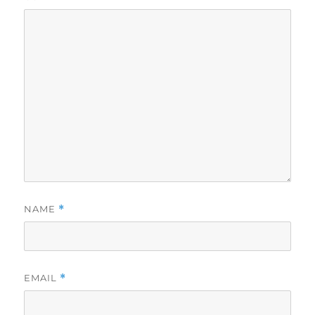
NAME
*
EMAIL
*