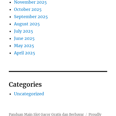
November 2025
October 2025
September 2025
August 2025
July 2025
June 2025
May 2025
April 2025
Categories
Uncategorized
Panduan Main Slot Gacor Gratis dan Berbayar
Proudly