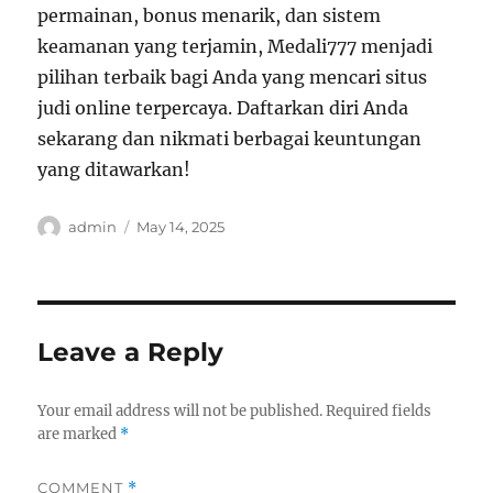
permainan, bonus menarik, dan sistem
keamanan yang terjamin, Medali777 menjadi
pilihan terbaik bagi Anda yang mencari situs
judi online terpercaya. Daftarkan diri Anda
sekarang dan nikmati berbagai keuntungan
yang ditawarkan!
Author
Posted
admin
May 14, 2025
on
Leave a Reply
Your email address will not be published.
Required fields
are marked
*
COMMENT
*