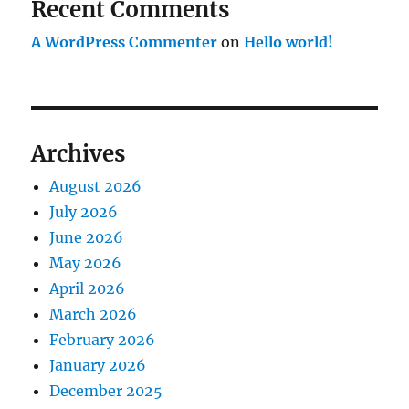
Recent Comments
A WordPress Commenter
on
Hello world!
Archives
August 2026
July 2026
June 2026
May 2026
April 2026
March 2026
February 2026
January 2026
December 2025