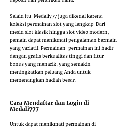
deposit dan penarikan dana.
Selain itu, Medali777 juga dikenal karena
koleksi permainan slot yang lengkap. Dari
mesin slot klasik hingga slot video modern,
pemain dapat menikmati pengalaman bermain
yang variatif. Permainan-permainan ini hadir
dengan grafis berkualitas tinggi dan fitur
bonus yang menarik, yang semakin
meningkatkan peluang Anda untuk
memenangkan hadiah besar.
Cara Mendaftar dan Login di
Medali777
Untuk dapat menikmati permainan di