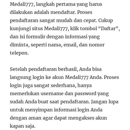
Medali777, langkah pertama yang harus
dilakukan adalah mendaftar. Proses
pendaftaran sangat mudah dan cepat. Cukup
kunjungi situs Medali777, klik tombol “Daftar”,
dan isi formulir dengan informasi yang
diminta, seperti nama, email, dan nomor
telepon.
Setelah pendaftaran berhasil, Anda bisa
langsung login ke akun Medali777 Anda. Proses
login juga sangat sederhana, hanya
memerlukan username dan password yang
sudah Anda buat saat pendaftaran. Jangan lupa
untuk menyimpan informasi login Anda
dengan aman agar dapat mengakses akun
kapan saja.