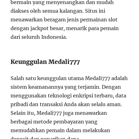
bermain yang menyenangkan dan mudah
diakses oleh semua kalangan. Situs ini
menawarkan beragam jenis permainan slot
dengan jackpot besar, menarik para pemain
dari seluruh Indonesia.
Keunggulan Medali777
Salah satu keunggulan utama Medali777 adalah
sistem keamanannya yang terjamin. Dengan
menggunakan teknologi enkripsi terbaru, data
pribadi dan transaksi Anda akan selalu aman.
Selain itu, Medali777 juga menawarkan
berbagai metode pembayaran yang
memudahkan pemain dalam melakukan