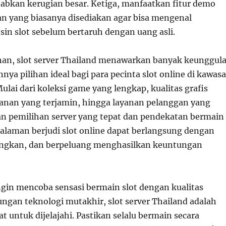
abkan kerugian besar. Ketiga, manfaatkan fitur demo
an yang biasanya disediakan agar bisa mengenal
sin slot sebelum bertaruh dengan uang asli.
han, slot server Thailand menawarkan banyak keunggul
ya pilihan ideal bagi para pecinta slot online di kawas
ulai dari koleksi game yang lengkap, kualitas grafis
nan yang terjamin, hingga layanan pelanggan yang
an pemilihan server yang tepat dan pendekatan bermain
galaman berjudi slot online dapat berlangsung dengan
gkan, dan berpeluang menghasilkan keuntungan
ingin mencoba sensasi bermain slot dengan kualitas
ungan teknologi mutakhir, slot server Thailand adalah
at untuk dijelajahi. Pastikan selalu bermain secara