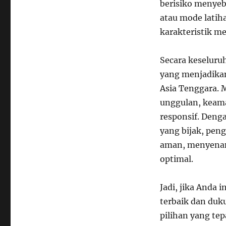
berisiko menyeb
atau mode latih
karakteristik me
Secara keseluru
yang menjadikann
Asia Tenggara. M
unggulan, keama
responsif. Deng
yang bijak, pen
aman, menyenan
optimal.
Jadi, jika Anda 
terbaik dan duk
pilihan yang tep