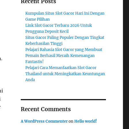
Recent Posts
Kumpulan Situs Slot Gacor Hari Ini Dengan
Game Pilihan
Link Slot Gacor Terbaru 2026 Untuk
Pengguna Deposit Kecil
Situs Gacor Paling Populer Dengan Tingkat
Keberhasilan Tinggi
Pelajari Rahasia Slot Gacor yang Membuat
Pemain Berhasil Meraih Kemenangan
.
Fantastis!
Pelajari Cara Memanfaatkan Slot Gacor
Thailand untuk Meningkatkan Keuntungan
Anda
ni
i
r
Recent Comments
A WordPress Commenter
on
Hello world!