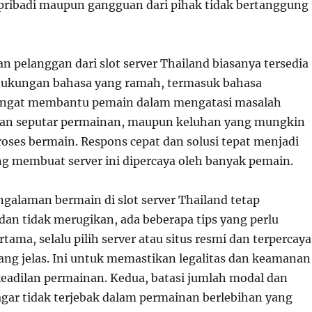
pribadi maupun gangguan dari pihak tidak bertanggung
nan pelanggan dari slot server Thailand biasanya tersedia
dukungan bahasa yang ramah, termasuk bahasa
 sangat membantu pemain dalam mengatasi masalah
yaan seputar permainan, maupun keluhan yang mungkin
roses bermain. Respons cepat dan solusi tepat menjadi
ng membuat server ini dipercaya oleh banyak pemain.
galaman bermain di slot server Thailand tetap
n tidak merugikan, ada beberapa tips yang perlu
rtama, selalu pilih server atau situs resmi dan terpercaya
yang jelas. Ini untuk memastikan legalitas dan keamanan
 keadilan permainan. Kedua, batasi jumlah modal dan
gar tidak terjebak dalam permainan berlebihan yang