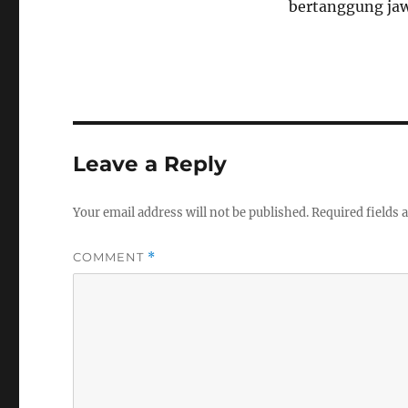
bertanggung jaw
Leave a Reply
Your email address will not be published.
Required fields
COMMENT
*