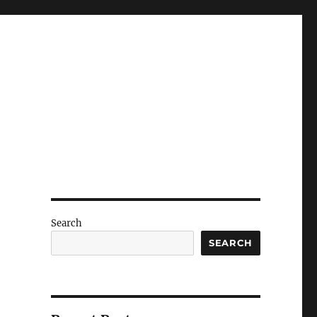
Search
SEARCH