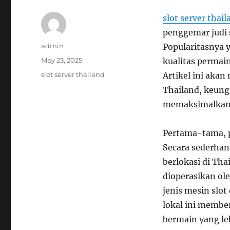
slot server thail
penggemar judi s
Author
admin
Popularitasnya 
Posted
May 23, 2025
kualitas permai
on
Tags
slot server thailand
Artikel ini aka
Thailand, keungg
memaksimalkan
Pertama-tama, p
Secara sederhana
berlokasi di Tha
dioperasikan o
jenis mesin slo
lokal ini membe
bermain yang leb