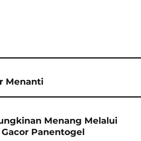
r Menanti
ungkinan Menang Melalui
s Gacor Panentogel