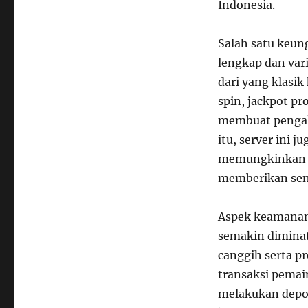
Indonesia.
Salah satu keun
lengkap dan var
dari yang klasik
spin, jackpot pr
membuat pengal
itu, server ini 
memungkinkan gr
memberikan sen
Aspek keamanan 
semakin diminat
canggih serta p
transaksi pemai
melakukan depos