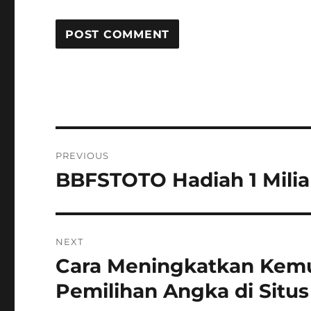
Post
PREVIOUS
navigation
BBFSTOTO Hadiah 1 Milia
Previous
post:
NEXT
Cara Meningkatkan Kem
Next
post:
Pemilihan Angka di Situ