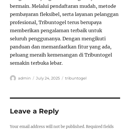
bermain. Melalui pendaftaran mudah, metode
pembayaran fleksibel, serta layanan pelanggan
profesional, Tribuntogel terus berupaya
memberikan pengalaman terbaik untuk
seluruh penggunanya. Dengan mengikuti
panduan dan memanfaatkan fitur yang ada,
peluang meraih kemenangan di Tribuntogel
semakin terbuka lebar.
Author
Posted
Tags
admin
July 24, 2025
tribuntogel
on
Leave a Reply
Your email address will not be published.
Required fields