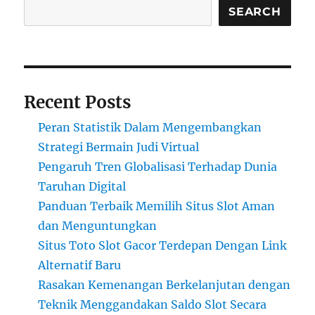
SEARCH
Recent Posts
Peran Statistik Dalam Mengembangkan
Strategi Bermain Judi Virtual
Pengaruh Tren Globalisasi Terhadap Dunia
Taruhan Digital
Panduan Terbaik Memilih Situs Slot Aman
dan Menguntungkan
Situs Toto Slot Gacor Terdepan Dengan Link
Alternatif Baru
Rasakan Kemenangan Berkelanjutan dengan
Teknik Menggandakan Saldo Slot Secara