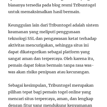
biasanya tersedia pada blog resmi Tribuntogel
untuk memaksimalkan hasil bermain.
Keunggulan lain dari Tribuntogel adalah sistem
keamanan yang meliputi penggunaan
teknologi SSL dan pengawasan ketat terhadap
aktivitas mencurigakan, sehingga situs ini
dapat dikategorikan sebagai platform yang
sangat aman dan terpercaya. Oleh karena itu,
pemain dapat fokus bermain tanpa rasa was-
was akan risiko penipuan atau kecurangan.
Sebagai kesimpulan, Tribuntogel merupakan
pilihan tepat bagi pemain togel online yang
mencari situs terpercaya, aman, dan lengkap
dengan fitur yang mendukung kenyamanan