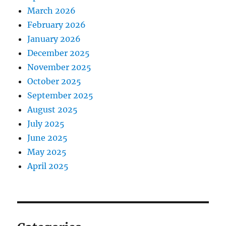
March 2026
February 2026
January 2026
December 2025
November 2025
October 2025
September 2025
August 2025
July 2025
June 2025
May 2025
April 2025