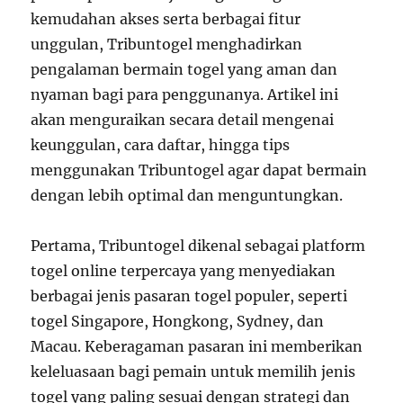
kemudahan akses serta berbagai fitur
unggulan, Tribuntogel menghadirkan
pengalaman bermain togel yang aman dan
nyaman bagi para penggunanya. Artikel ini
akan menguraikan secara detail mengenai
keunggulan, cara daftar, hingga tips
menggunakan Tribuntogel agar dapat bermain
dengan lebih optimal dan menguntungkan.
Pertama, Tribuntogel dikenal sebagai platform
togel online terpercaya yang menyediakan
berbagai jenis pasaran togel populer, seperti
togel Singapore, Hongkong, Sydney, dan
Macau. Keberagaman pasaran ini memberikan
keleluasaan bagi pemain untuk memilih jenis
togel yang paling sesuai dengan strategi dan