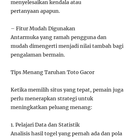
menyelesaikan kendala atau
pertanyaan apapun.
– Fitur Mudah Digunakan
Antarmuka yang ramah pengguna dan
mudah dimengerti menjadi nilai tambah bagi
pengalaman bermain.
Tips Menang Taruhan Toto Gacor
Ketika memilih situs yang tepat, pemain juga
perlu menerapkan strategi untuk
meningkatkan peluang menang:
1. Pelajari Data dan Statistik
Analisis hasil togel yang pernah ada dan pola