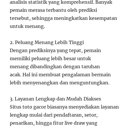
analisis statistik yang komprehensif. Banyak
pemain merasa terbantu oleh prediksi
tersebut, sehingga meningkatkan kesempatan
untuk menang.
2. Peluang Menang Lebih Tinggi
Dengan prediksinya yang tepat, pemain
memiliki peluang lebih besar untuk
menang dibandingkan dengan taruhan
acak. Hal ini membuat pengalaman bermain
lebih menyenangkan dan menguntungkan.
3. Layanan Lengkap dan Mudah Diakses
Situs toto gacor biasanya menyediakan layanan
lengkap mulai dari pendaftaran, setor,
penarikan, hingga fitur live draw yang