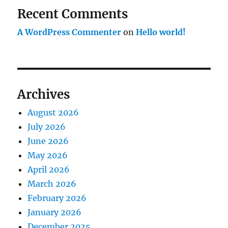
Recent Comments
A WordPress Commenter
on
Hello world!
Archives
August 2026
July 2026
June 2026
May 2026
April 2026
March 2026
February 2026
January 2026
December 2025