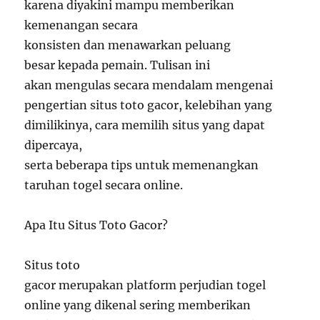
karena diyakini mampu memberikan
kemenangan secara
konsisten dan menawarkan peluang
besar kepada pemain. Tulisan ini
akan mengulas secara mendalam mengenai
pengertian situs toto gacor, kelebihan yang
dimilikinya, cara memilih situs yang dapat
dipercaya,
serta beberapa tips untuk memenangkan
taruhan togel secara online.
Apa Itu Situs Toto Gacor?
Situs toto
gacor merupakan platform perjudian togel
online yang dikenal sering memberikan