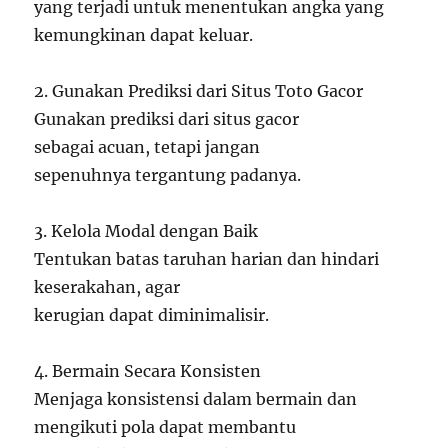
yang terjadi untuk menentukan angka yang
kemungkinan dapat keluar.
2. Gunakan Prediksi dari Situs Toto Gacor
Gunakan prediksi dari situs gacor
sebagai acuan, tetapi jangan
sepenuhnya tergantung padanya.
3. Kelola Modal dengan Baik
Tentukan batas taruhan harian dan hindari
keserakahan, agar
kerugian dapat diminimalisir.
4. Bermain Secara Konsisten
Menjaga konsistensi dalam bermain dan
mengikuti pola dapat membantu