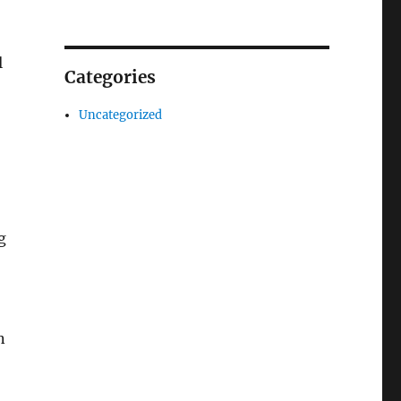
l
Categories
Uncategorized
g
n