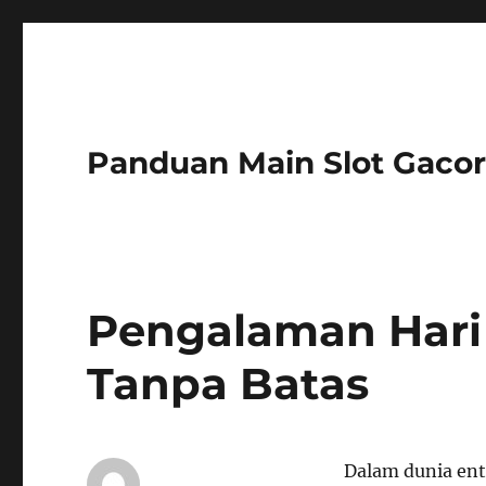
Panduan Main Slot Gacor
Pengalaman Hari 
Tanpa Batas
Dalam dunia ent