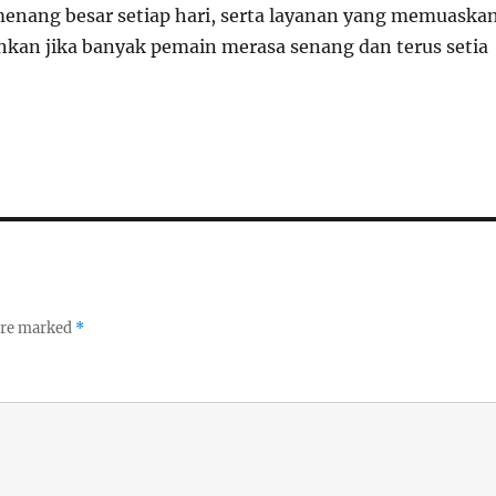
enang besar setiap hari, serta layanan yang memuaskan
kan jika banyak pemain merasa senang dan terus setia
 are marked
*