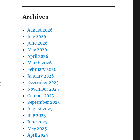
Archives
August 2026
July 2026
June 2026
May 2026
April 2026
March 2026
February 2026
January 2026
g
December 2025
November 2025
October 2025
September 2025
August 2025
July 2025
June 2025
May 2025
April 2025