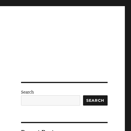
Search
SEARCH