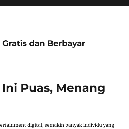
 Gratis dan Berbayar
Ini Puas, Menang
ertainment digital, semakin banyak individu yang