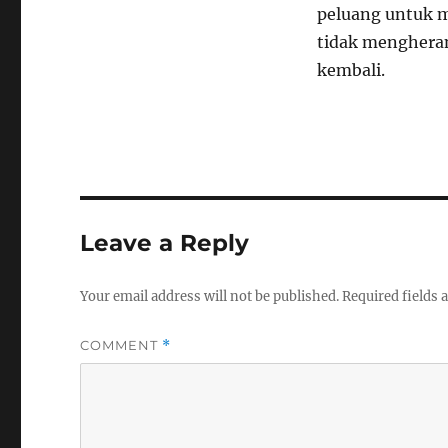
peluang untuk m
tidak mengheran
kembali.
Leave a Reply
Your email address will not be published.
Required fields
COMMENT
*