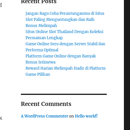
Recent Posts
g
Jangan Ragu Coba Peruntunganmu di Situs
Slot Paling Menguntungkan dan Raih
Bonus Melimpah
Situs Online Slot Thailand Dengan Koleksi
Permainan Lengkap
Game Online Seru dengan Server Stabil dan
Performa Optimal
Platform Game Online dengan Banyak
Bonus Istimewa
Reward Harian Melimpah Hadir di Platform
Game Pilihan
Recent Comments
A WordPress Commenter
on
Hello world!
k