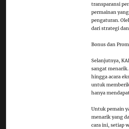
transparansi pe
permainan yang a
pengaturan. Ole
dari strategi d
Bonus dan Pro
Selanjutnya, KA
sangat menarik.
hingga acara eks
untuk memberika
hanya mendapatk
Untuk pemain ya
menarik yang d
cara ini, setia