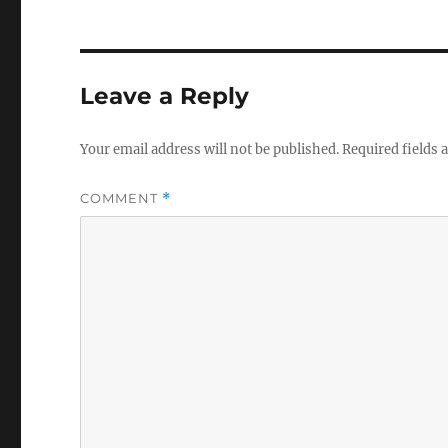
Leave a Reply
Your email address will not be published.
Required fields
COMMENT
*