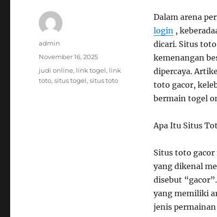
Dalam arena pe
login
, keberadaa
Author
admin
dicari. Situs to
Posted
November 16, 2025
kemenangan besa
on
Tags
judi online
,
link togel
,
link
dipercaya. Artik
toto
,
situs togel
,
situs toto
toto gacor, kele
bermain togel o
Apa Itu Situs To
Situs toto gacor
yang dikenal mem
disebut “gacor”.
yang memiliki a
jenis permainan 