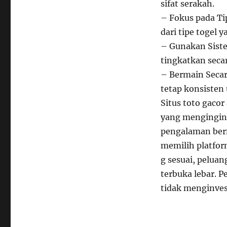
sifat serakah.
– Fokus pada Tip
dari tipe togel 
– Gunakan Siste
tingkatkan secar
– Bermain Secar
tetap konsisten
Situs toto gacor
yang mengingin
pengalaman ber
memilih platfo
g sesuai, pelu
terbuka lebar. 
tidak menginves