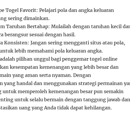
e Togel Favorit: Pelajari pola dan angka keluaran
yang sering dimainkan.
m Taruhan Bertahap: Mulailah dengan taruhan kecil da
a berangsur sesuai dengan hasil.
a Konsisten: Jangan sering mengganti situs atau pola,
 untuk lebih memahami pola keluaran angka.
 adalah pilihan unggul bagi penggemar togel online
kan kesempatan kemenangan yang lebih besar dan
main yang aman serta nyaman. Dengan
rm yang handal dan menggunakan strategi permainan ya
ang untuk memperoleh kemenangan besar pun semakin
Penting untuk selalu bermain dengan tanggung jawab da
tasikan uang yang Anda tidak dapat kehilangan.