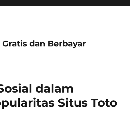
 Gratis dan Berbayar
Sosial dalam
ularitas Situs Toto