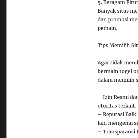
5. Beragam Fitu
Banyak situs me
dan promosi me
pemain.
Tips Memilih Si
Agar tidak memb
bermain togel o
dalam memilih s
– Izin Resmi dan
otoritas terkait.
– Reputasi Baik:
lain mengenai si
– Transparansi 