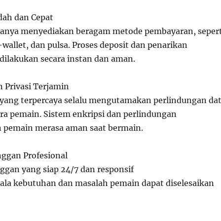
dah dan Cepat
asanya menyediakan beragam metode pembayaran, sepert
-wallet, dan pulsa. Proses deposit dan penarikan
 dilakukan secara instan dan aman.
 Privasi Terjamin
r yang terpercaya selalu mengutamakan perlindungan da
ara pemain. Sistem enkripsi dan perlindungan
n pemain merasa aman saat bermain.
nggan Profesional
gan yang siap 24/7 dan responsif
la kebutuhan dan masalah pemain dapat diselesaikan