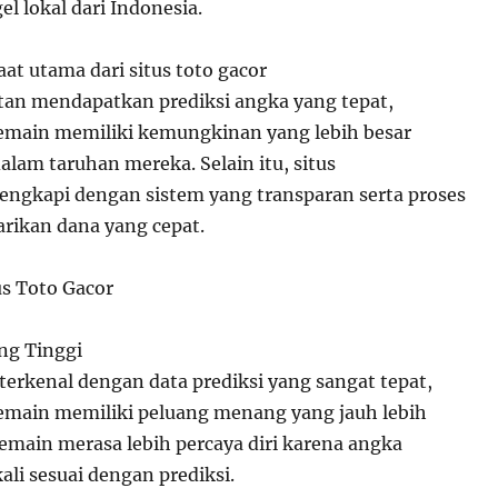
el lokal dari Indonesia.
at utama dari situs toto gacor
an mendapatkan prediksi angka yang tepat,
emain memiliki kemungkinan yang lebih besar
lam taruhan mereka. Selain itu, situs
engkapi dengan sistem yang transparan serta proses
arikan dana yang cepat.
s Toto Gacor
ng Tinggi
 terkenal dengan data prediksi yang sangat tepat,
emain memiliki peluang menang yang jauh lebih
pemain merasa lebih percaya diri karena angka
ali sesuai dengan prediksi.