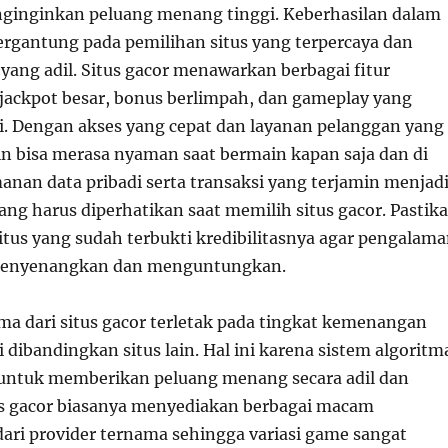
ginginkan peluang menang tinggi. Keberhasilan dalam
ergantung pada pemilihan situs yang terpercaya dan
yang adil. Situs gacor menawarkan berbagai fitur
 jackpot besar, bonus berlimpah, dan gameplay yang
 Dengan akses yang cepat dan layanan pelanggan yang
in bisa merasa nyaman saat bermain kapan saja dan di
anan data pribadi serta transaksi yang terjamin menjad
ang harus diperhatikan saat memilih situs gacor. Pastik
itus yang sudah terbukti kredibilitasnya agar pengalam
menyenangkan dan menguntungkan.
a dari situs gacor terletak pada tingkat kemenangan
i dibandingkan situs lain. Hal ini karena sistem algoritm
untuk memberikan peluang menang secara adil dan
us gacor biasanya menyediakan berbagai macam
dari provider ternama sehingga variasi game sangat