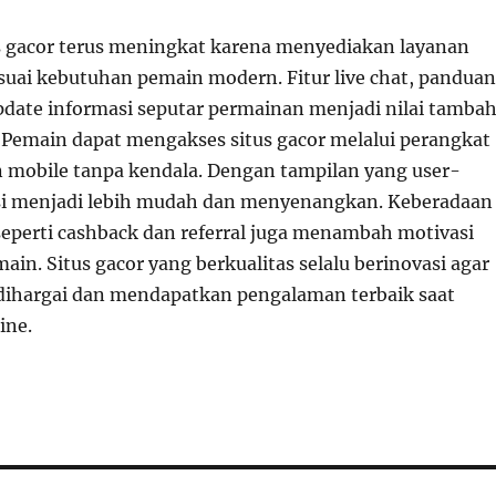
us gacor terus meningkat karena menyediakan layanan
suai kebutuhan pemain modern. Fitur live chat, panduan
update informasi seputar permainan menjadi nilai tamba
. Pemain dapat mengakses situs gacor melalui perangkat
mobile tanpa kendala. Dengan tampilan yang user-
asi menjadi lebih mudah dan menyenangkan. Keberadaan
eperti cashback dan referral juga menambah motivasi
ain. Situs gacor yang berkualitas selalu berinovasi agar
dihargai dan mendapatkan pengalaman terbaik saat
ine.