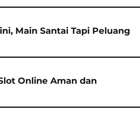
ini, Main Santai Tapi Peluang
 Slot Online Aman dan