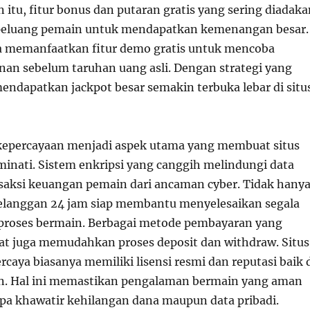
 itu, fitur bonus dan putaran gratis yang sering diadaka
eluang pemain untuk mendapatkan kemenangan besar.
a memanfaatkan fitur demo gratis untuk mencoba
nan sebelum taruhan uang asli. Dengan strategi yang
mendapatkan jackpot besar semakin terbuka lebar di situ
epercayaan menjadi aspek utama yang membuat situs
minati. Sistem enkripsi yang canggih melindungi data
nsaksi keuangan pemain dari ancaman cyber. Tidak hany
elanggan 24 jam siap membantu menyelesaikan segala
proses bermain. Berbagai metode pembayaran yang
at juga memudahkan proses deposit dan withdraw. Situs
rcaya biasanya memiliki lisensi resmi dan reputasi baik 
n. Hal ini memastikan pengalaman bermain yang aman
a khawatir kehilangan dana maupun data pribadi.