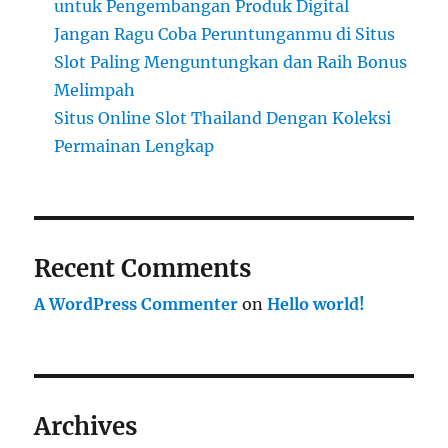
untuk Pengembangan Produk Digital
Jangan Ragu Coba Peruntunganmu di Situs
Slot Paling Menguntungkan dan Raih Bonus
Melimpah
Situs Online Slot Thailand Dengan Koleksi
Permainan Lengkap
Recent Comments
A WordPress Commenter
on
Hello world!
Archives