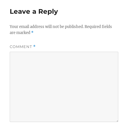
Leave a Reply
Your email address will not be published.
Required fields
are marked
*
COMMENT
*