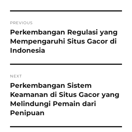
Post
PREVIOUS
navigation
Perkembangan Regulasi yang
Previous
post:
Mempengaruhi Situs Gacor di
Indonesia
NEXT
Perkembangan Sistem
Next
post:
Keamanan di Situs Gacor yang
Melindungi Pemain dari
Penipuan