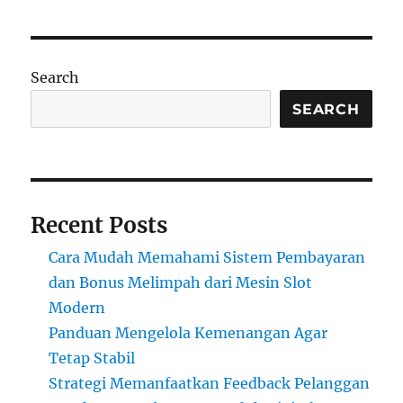
Search
SEARCH
Recent Posts
Cara Mudah Memahami Sistem Pembayaran
dan Bonus Melimpah dari Mesin Slot
Modern
Panduan Mengelola Kemenangan Agar
Tetap Stabil
Strategi Memanfaatkan Feedback Pelanggan