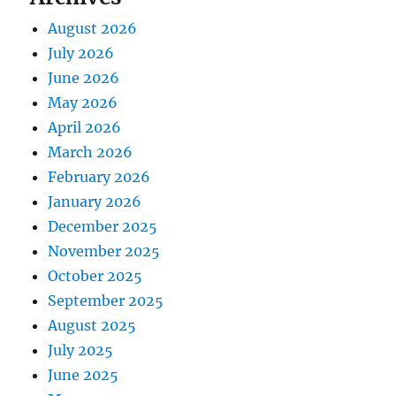
August 2026
July 2026
June 2026
May 2026
April 2026
March 2026
February 2026
January 2026
December 2025
November 2025
October 2025
September 2025
August 2025
July 2025
June 2025