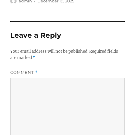
Author
Posted
admin
December 19, 2025
on
Leave a Reply
Your email address will not be published.
Required fields
are marked
*
COMMENT
*