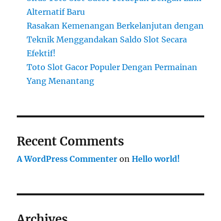
Alternatif Baru
Rasakan Kemenangan Berkelanjutan dengan
Teknik Menggandakan Saldo Slot Secara
Efektif!
Toto Slot Gacor Populer Dengan Permainan
Yang Menantang
Recent Comments
A WordPress Commenter
on
Hello world!
Archives