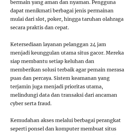
bermain yang aman dan nyaman. Pengguna
dapat menikmati berbagai jenis permainan
mulai dari slot, poker, hingga taruhan olahraga
secara praktis dan cepat.
Ketersediaan layanan pelanggan 24 jam
menjadi keunggulan utama situs gacor. Mereka
siap membantu setiap keluhan dan
memberikan solusi terbaik agar pemain merasa
puas dan percaya. Sistem keamanan yang
terjamin juga menjadi prioritas utama,
melindungi data dan transaksi dari ancaman
cyber serta fraud.
Kemudahan akses melalui berbagai perangkat
seperti ponsel dan komputer membuat situs