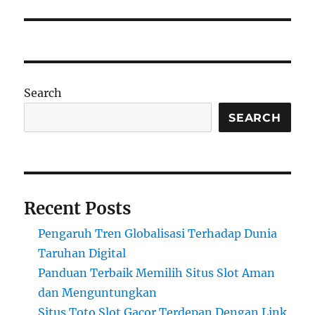
Search
SEARCH
Recent Posts
Pengaruh Tren Globalisasi Terhadap Dunia
Taruhan Digital
Panduan Terbaik Memilih Situs Slot Aman
dan Menguntungkan
Situs Toto Slot Gacor Terdepan Dengan Link