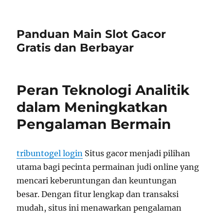
Panduan Main Slot Gacor
Gratis dan Berbayar
Peran Teknologi Analitik
dalam Meningkatkan
Pengalaman Bermain
tribuntogel login
Situs gacor menjadi pilihan
utama bagi pecinta permainan judi online yang
mencari keberuntungan dan keuntungan
besar. Dengan fitur lengkap dan transaksi
mudah, situs ini menawarkan pengalaman