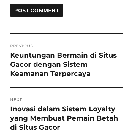
Post
PREVIOUS
navigation
Keuntungan Bermain di Situs
Previous
post:
Gacor dengan Sistem
Keamanan Terpercaya
NEXT
Inovasi dalam Sistem Loyalty
Next
post:
yang Membuat Pemain Betah
di Situs Gacor